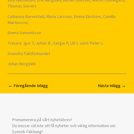
Emil Nikolaisen, Erik Bergdahl, Adrian Stiessel, Martin Lundegard,
Thomas Sievert
Catharina Barvestad, Maria Larsson, Emma Ekström, Camilla
Martinsson,
Emma Samuelsson
Tränare: Igor T, Johan B , Sergei P, Ulf L samt Peter L
Svenska Fäktförbundet
Johan Bergdahl
←
Föregående Inlägg
Nästa Inlägg
→
Prenumerera på vårt nyhetsbrev!
Du missar väl inte att få nyheter och viktig information om
Svensk Fäktning?