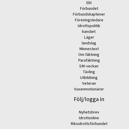
Elit
Förbundet
Förbundskaptener
Föreningsledare
Idrottspolitik
kansliet
Läger
landslag
Minnestext
Om fäktning
Parafäktning
SM-veckan
Tävling
Utbildning
Veteran
Vuxenmotionärer
Följ/logga in
Nyhetsbrev
Idrottonline
Riksidrottsförbundet