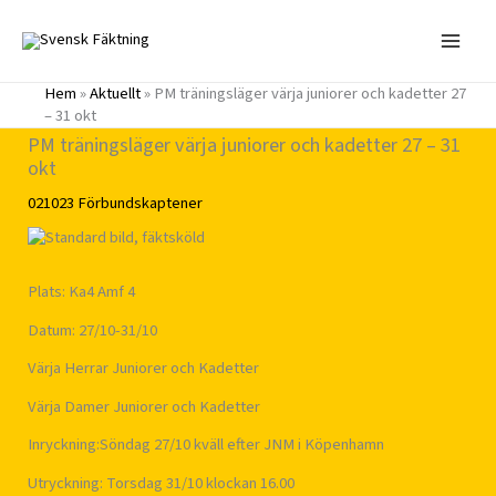
Hoppa
till
innehåll
Hem
»
Aktuellt
»
PM träningsläger värja juniorer och kadetter 27
– 31 okt
PM träningsläger värja juniorer och kadetter 27 – 31
okt
021023
Förbundskaptener
Plats: Ka4 Amf 4
Datum: 27/10-31/10
Värja Herrar Juniorer och Kadetter
Värja Damer Juniorer och Kadetter
Inryckning:Söndag 27/10 kväll efter JNM i Köpenhamn
Utryckning: Torsdag 31/10 klockan 16.00