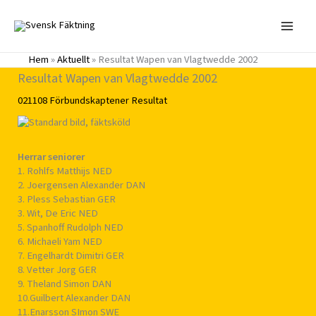
Hoppa
till
innehåll
Hem
»
Aktuellt
»
Resultat Wapen van Vlagtwedde 2002
Resultat Wapen van Vlagtwedde 2002
021108
Förbundskaptener
Resultat
Herrar seniorer
1. Rohlfs Matthijs NED
2. Joergensen Alexander DAN
3. Pless Sebastian GER
3. Wit, De Eric NED
5. Spanhoff Rudolph NED
6. Michaeli Yam NED
7. Engelhardt Dimitri GER
8. Vetter Jorg GER
9. Theland Simon DAN
10.Guilbert Alexander DAN
11.Enarsson SImon SWE