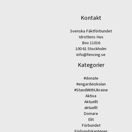
Kontakt
Svenska Fäktförbundet
Idrottens Hus
Box 11016
100 61 Stockholm
info@fencing.se
Kategorier
#donate
#engardeiskolan
#StandWithUkraine
Aktiva
Aktuellt
aktuellt
Domare
Elit
Förbundet
Förbundskaptener