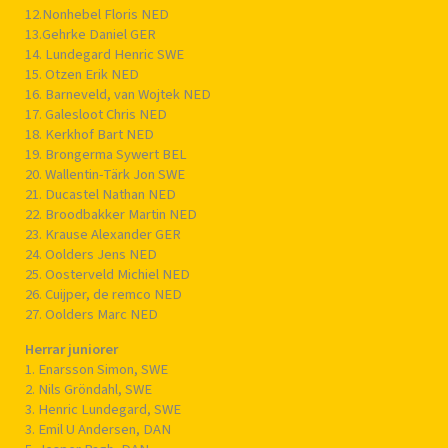
12.Nonhebel Floris NED
13.Gehrke Daniel GER
14. Lundegard Henric SWE
15. Otzen Erik NED
16. Barneveld, van Wojtek NED
17. Galesloot Chris NED
18. Kerkhof Bart NED
19. Brongerma Sywert BEL
20. Wallentin-Tärk Jon SWE
21. Ducastel Nathan NED
22. Broodbakker Martin NED
23. Krause Alexander GER
24. Oolders Jens NED
25. Oosterveld Michiel NED
26. Cuijper, de remco NED
27. Oolders Marc NED
Herrar juniorer
1. Enarsson Simon, SWE
2. Nils Gröndahl, SWE
3. Henric Lundegard, SWE
3. Emil U Andersen, DAN