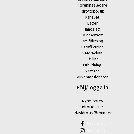
Föreningsledare
Idrottspolitik
kansliet
Läger
landslag
Minnestext
Om fäktning
Parafäktning
SM-veckan
Tävling
Utbildning
Veteran
Vuxenmotionärer
Följ/logga in
Nyhetsbrev
Idrottonline
Riksidrottsförbundet
Facebook
Instagram