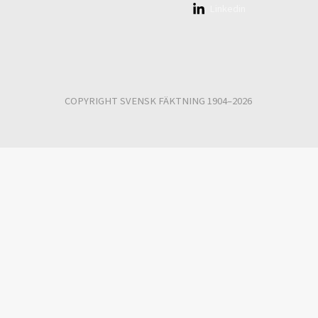
Linkedin
COPYRIGHT SVENSK FÄKTNING 1904–2026