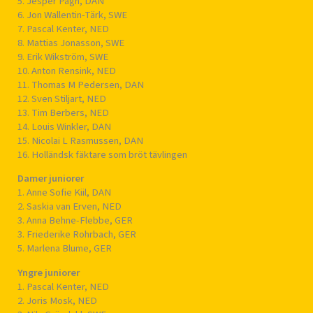
5. Jesper Pagh, DAN
6. Jon Wallentin-Tärk, SWE
7. Pascal Kenter, NED
8. Mattias Jonasson, SWE
9. Erik Wikström, SWE
10. Anton Rensink, NED
11. Thomas M Pedersen, DAN
12. Sven Stiljart, NED
13. Tim Berbers, NED
14. Louis Winkler, DAN
15. Nicolai L Rasmussen, DAN
16. Holländsk fäktare som bröt tävlingen
Damer juniorer
1. Anne Sofie Kiil, DAN
2. Saskia van Erven, NED
3. Anna Behne-Flebbe, GER
3. Friederike Rohrbach, GER
5. Marlena Blume, GER
Yngre juniorer
1. Pascal Kenter, NED
2. Joris Mosk, NED