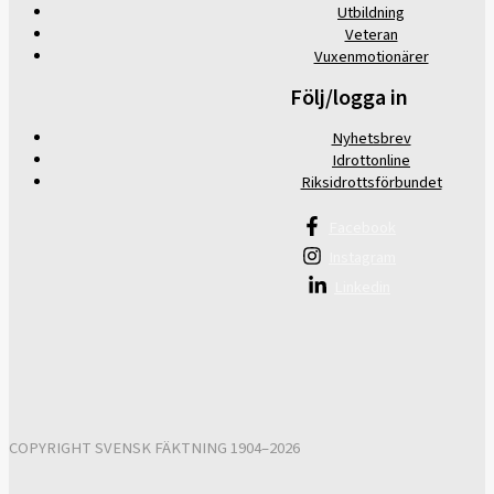
Utbildning
Veteran
Vuxenmotionärer
Följ/logga in
Nyhetsbrev
Idrottonline
Riksidrottsförbundet
Facebook
Instagram
Linkedin
COPYRIGHT SVENSK FÄKTNING 1904–2026