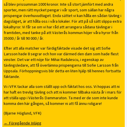
så blev prissumman 1000 kronor. Inte så stort jämfört med andra
sporter, men rätt mycket pengar i vår sport, som sällan har några
prispengar överhuvudtaget. Enda sättet vi kan hålla en sådan tävling i
dagsläget, är att hålla oss i våra lokaler. För att på så sätt slippa extra
lokalhyror. Vi får se om vi har råd att arrangera sådana tävlingar i
framtiden, med tanke på att Västerås kommun höjer våra hyror från
35000 / år till 90 000 / år.
Efter att alla matcher var färdigfäktade visade det sig att Sofie
Larsson hade 8 segrar och hon var därmed den dam som hade flest
vinster. Det var ett nöje för Mihai Radulescu, i egenskap av
tävlingsledare, att få överlämna prispengarna till Sofie Larsson från
Uppsala. Förhoppningsvis blir detta en liten hjälp till hennes fortsatta
fäktande.
Vi i VFK tackar alla som ställt upp och fäktat hos oss. Vi hoppas att ni
har haft en trevlig tävling och att ni kommer tillbaka nästa år i mars för
att ställa upp i Västerås Dammaraton. Ta med er de som inte kunde
komma den här gången, så kommer ni att få ännu roligare!
(Bjarne Höglund, VFK)
←
Föregående Inlägg