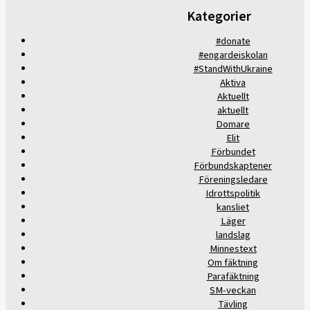
Kategorier
#donate
#engardeiskolan
#StandWithUkraine
Aktiva
Aktuellt
aktuellt
Domare
Elit
Förbundet
Förbundskaptener
Föreningsledare
Idrottspolitik
kansliet
Läger
landslag
Minnestext
Om fäktning
Parafäktning
SM-veckan
Tävling