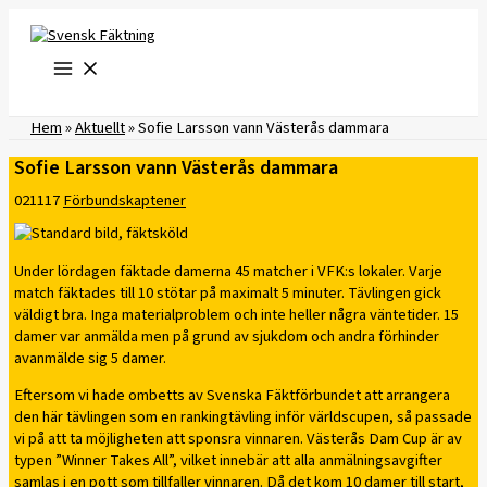
Hoppa
till
innehåll
Hem
»
Aktuellt
»
Sofie Larsson vann Västerås dammara
Sofie Larsson vann Västerås dammara
021117
Förbundskaptener
Under lördagen fäktade damerna 45 matcher i VFK:s lokaler. Varje
match fäktades till 10 stötar på maximalt 5 minuter. Tävlingen gick
väldigt bra. Inga materialproblem och inte heller några väntetider. 15
damer var anmälda men på grund av sjukdom och andra förhinder
avanmälde sig 5 damer.
Eftersom vi hade ombetts av Svenska Fäktförbundet att arrangera
den här tävlingen som en rankingtävling inför världscupen, så passade
vi på att ta möjligheten att sponsra vinnaren. Västerås Dam Cup är av
typen ”Winner Takes All”, vilket innebär att alla anmälningsavgifter
samlas i en pott som tillfaller vinnaren. Då det kom 10 damer till start,