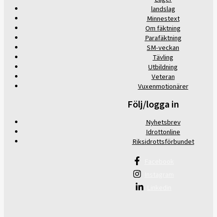
landslag
Minnestext
Om fäktning
Parafäktning
SM-veckan
Tävling
Utbildning
Veteran
Vuxenmotionärer
Följ/logga in
Nyhetsbrev
Idrottonline
Riksidrottsförbundet
Facebook
Instagram
Linkedin