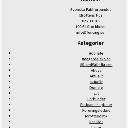
Svenska Fäktförbundet
Idrottens Hus
Box 11016
100 61 Stockholm
info@fencing.se
Kategorier
#donate
#engardeiskolan
#StandWithUkraine
Aktiva
Aktuellt
aktuellt
Domare
Elit
Förbundet
Förbundskaptener
Föreningsledare
Idrottspolitik
kansliet
Läger