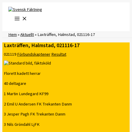
Hoppa
till
innehåll
Hem
»
Aktuellt
»
Laxträffen, Halmstad, 021116-17
Laxträffen, Halmstad, 021116-17
021119
Förbundskaptener
Resultat
Florett kadett herrar
40 deltagare
1 Martin Lundegard KF99
2 Emil U Andersen FK Trekanten Danm
3 Jesper Pagh FK Trekanten Danm
3 Nils Gröndahl LjFK