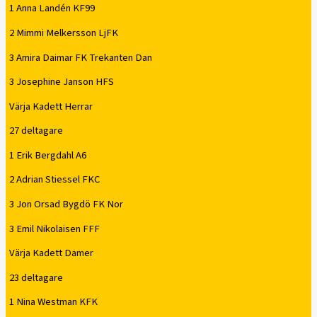
1 Anna Landén KF99
2 Mimmi Melkersson LjFK
3 Amira Daimar FK Trekanten Dan
3 Josephine Janson HFS
Värja Kadett Herrar
27 deltagare
1 Erik Bergdahl A6
2 Adrian Stiessel FKC
3 Jon Orsad Bygdö FK Nor
3 Emil Nikolaisen FFF
Värja Kadett Damer
23 deltagare
1 Nina Westman KFK