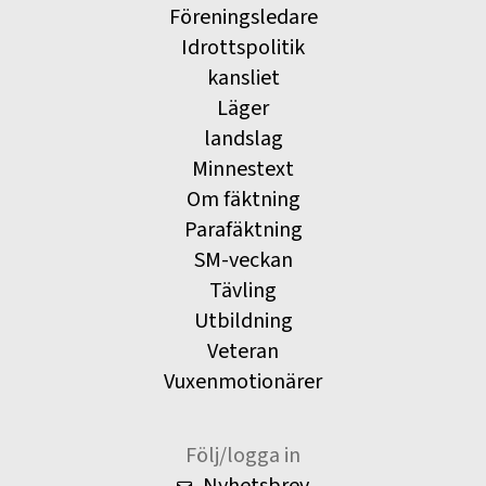
Föreningsledare
Idrottspolitik
kansliet
Läger
landslag
Minnestext
Om fäktning
Parafäktning
SM-veckan
Tävling
Utbildning
Veteran
Vuxenmotionärer
Följ/logga in
Nyhetsbrev