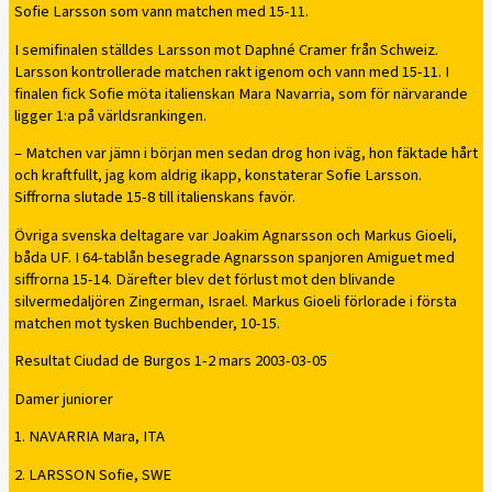
Sofie Larsson som vann matchen med 15-11.
I semifinalen ställdes Larsson mot Daphné Cramer från Schweiz.
Larsson kontrollerade matchen rakt igenom och vann med 15-11. I
finalen fick Sofie möta italienskan Mara Navarria, som för närvarande
ligger 1:a på världsrankingen.
– Matchen var jämn i början men sedan drog hon iväg, hon fäktade hårt
och kraftfullt, jag kom aldrig ikapp, konstaterar Sofie Larsson.
Siffrorna slutade 15-8 till italienskans favör.
Övriga svenska deltagare var Joakim Agnarsson och Markus Gioeli,
båda UF. I 64-tablån besegrade Agnarsson spanjoren Amiguet med
siffrorna 15-14. Därefter blev det förlust mot den blivande
silvermedaljören Zingerman, Israel. Markus Gioeli förlorade i första
matchen mot tysken Buchbender, 10-15.
Resultat Ciudad de Burgos 1-2 mars 2003-03-05
Damer juniorer
1. NAVARRIA Mara, ITA
2. LARSSON Sofie, SWE