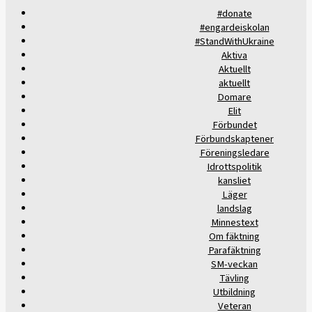
#donate
#engardeiskolan
#StandWithUkraine
Aktiva
Aktuellt
aktuellt
Domare
Elit
Förbundet
Förbundskaptener
Föreningsledare
Idrottspolitik
kansliet
Läger
landslag
Minnestext
Om fäktning
Parafäktning
SM-veckan
Tävling
Utbildning
Veteran