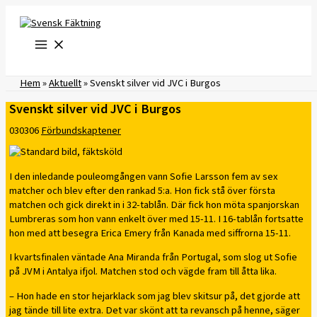
Hoppa
till
innehåll
Hem
»
Aktuellt
»
Svenskt silver vid JVC i Burgos
Svenskt silver vid JVC i Burgos
030306
Förbundskaptener
I den inledande pouleomgången vann Sofie Larsson fem av sex
matcher och blev efter den rankad 5:a. Hon fick stå över första
matchen och gick direkt in i 32-tablån. Där fick hon möta spanjorskan
Lumbreras som hon vann enkelt över med 15-11. I 16-tablån fortsatte
hon med att besegra Erica Emery från Kanada med siffrorna 15-11.
I kvartsfinalen väntade Ana Miranda från Portugal, som slog ut Sofie
på JVM i Antalya ifjol. Matchen stod och vägde fram till åtta lika.
– Hon hade en stor hejarklack som jag blev skitsur på, det gjorde att
jag tände till lite extra. Det var skönt att ta revansch på henne, säger