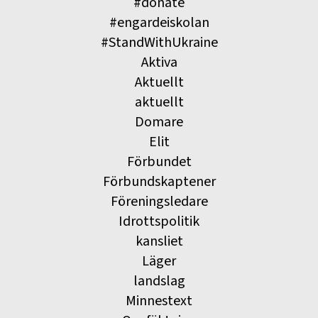
#donate
#engardeiskolan
#StandWithUkraine
Aktiva
Aktuellt
aktuellt
Domare
Elit
Förbundet
Förbundskaptener
Föreningsledare
Idrottspolitik
kansliet
Läger
landslag
Minnestext