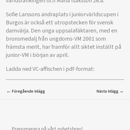
världsrankingen och Maria Isaksson 26:a.
Sofie Larssons andraplats i juniorvärldscupen i
Burgos är också ett utropstecken för svensk
damvärja. Den unga uppsalafäktaren, med en
bronsmedalj från ungdoms-VM 2001 som
främsta merit, har framför allt siktet inställt på
junior-VM i början av april.
Ladda ned VC-affischen i pdf-format:
←
Föregående Inlägg
Nästa Inlägg
→
Prenumerera på vårt nyhetsbrev!