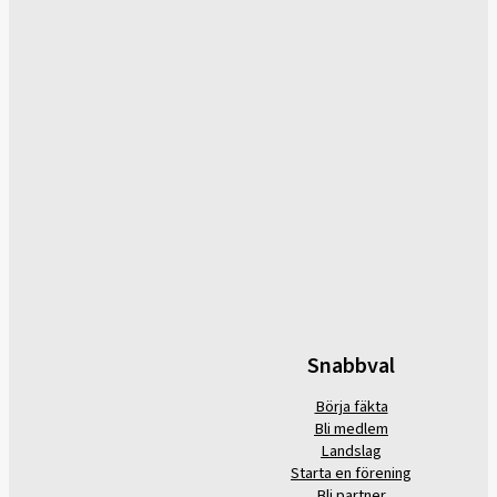
Snabbval
Börja fäkta
Bli medlem
Landslag
Starta en förening
Bli partner