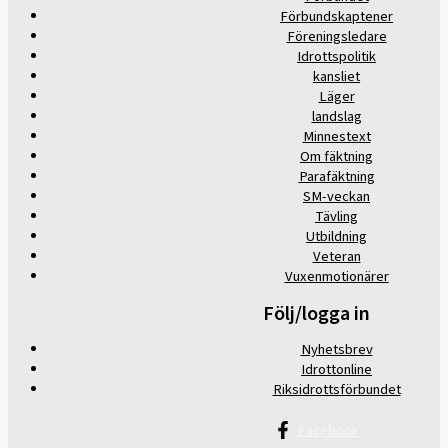
Förbundskaptener
Föreningsledare
Idrottspolitik
kansliet
Läger
landslag
Minnestext
Om fäktning
Parafäktning
SM-veckan
Tävling
Utbildning
Veteran
Vuxenmotionärer
Följ/logga in
Nyhetsbrev
Idrottonline
Riksidrottsförbundet
Facebook