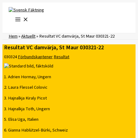
Hoppa
till
innehåll
Hem
»
Aktuellt
»
Resultat VC damvärja, St Maur 030321-22
Resultat VC damvärja, St Maur 030321-22
030324
Förbundskaptener
Resultat
1. Adrien Hormay, Ungern
2. Laura Flessel Colovic
3. Hajnalkja Kiraly Picot
3. Hajnalkja Toth, Ungern
5. Elisa Uga, Italien
6. Gianna Hablützel-Bürki, Schweiz