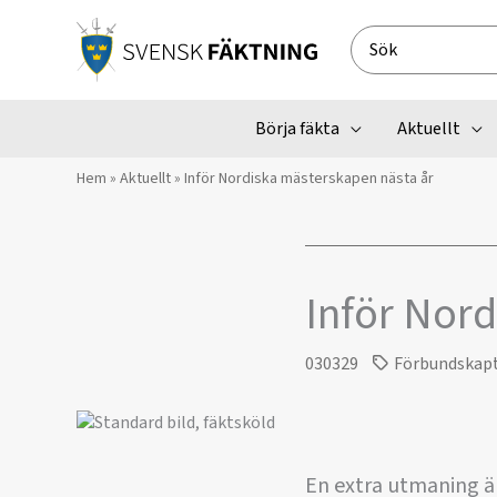
Hoppa
till
Search
innehåll
for:
Börja fäkta
Aktuellt
Hem
»
Aktuellt
»
Inför Nordiska mästerskapen nästa år
Inför Nor
030329
Förbundskap
En extra utmaning är