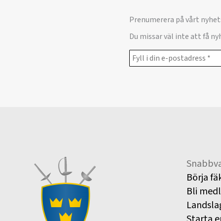
Prenumerera på vårt nyhet
Du missar väl inte att få n
Snabbva
Börja fä
Bli med
Landsla
Starta e