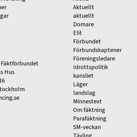
ner
Aktuellt
ngar
aktuellt
Domare
Elit
Förbundet
Förbundskaptener
Föreningsledare
 Fäktförbundet
Idrottspolitik
ns Hus
kansliet
16
Läger
Stockholm
landslag
ncing.se
Minnestext
Om fäktning
Parafäktning
SM-veckan
Tävling