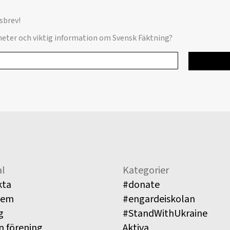
sbrev!
yheter och viktig information om Svensk Fäktning?
l
Kategorier
kta
#donate
lem
#engardeiskolan
g
#StandWithUkraine
n förening
Aktiva