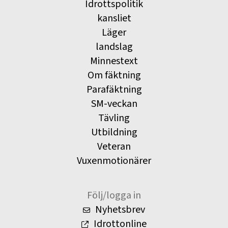
Idrottspolitik
kansliet
Läger
landslag
Minnestext
Om fäktning
Parafäktning
SM-veckan
Tävling
Utbildning
Veteran
Vuxenmotionärer
Följ/logga in
Nyhetsbrev
Idrottonline