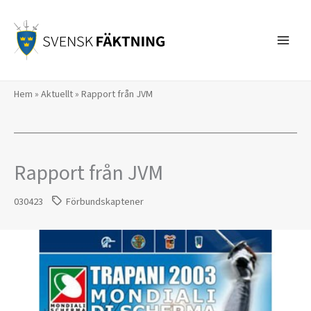
Hoppa
till
innehåll
Hem
»
Aktuellt
»
Rapport från JVM
Rapport från JVM
030423
Förbundskaptener