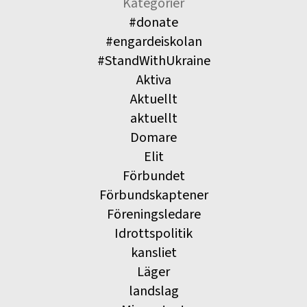
Kategorier
#donate
#engardeiskolan
#StandWithUkraine
Aktiva
Aktuellt
aktuellt
Domare
Elit
Förbundet
Förbundskaptener
Föreningsledare
Idrottspolitik
kansliet
Läger
landslag