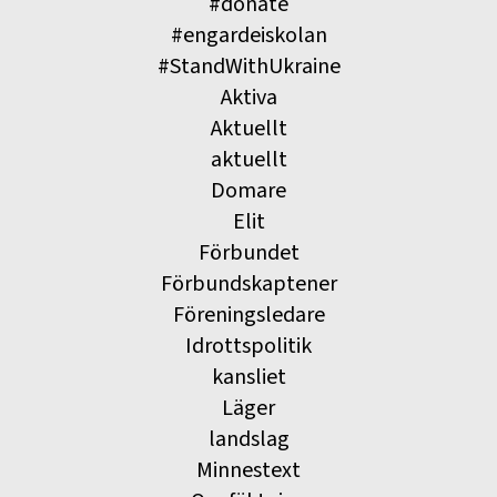
#donate
#engardeiskolan
#StandWithUkraine
Aktiva
Aktuellt
aktuellt
Domare
Elit
Förbundet
Förbundskaptener
Föreningsledare
Idrottspolitik
kansliet
Läger
landslag
Minnestext