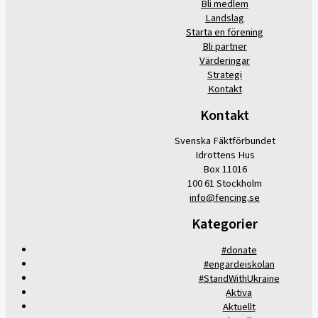
Bli medlem
Landslag
Starta en förening
Bli partner
Värderingar
Strategi
Kontakt
Kontakt
Svenska Fäktförbundet
Idrottens Hus
Box 11016
100 61 Stockholm
info@fencing.se
Kategorier
#donate
#engardeiskolan
#StandWithUkraine
Aktiva
Aktuellt