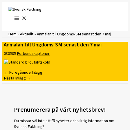
Hoppa
till
innehåll
Hem
»
Aktuellt
»
Anmälan till Ungdoms-SM senast den 7 maj
Anmälan till Ungdoms-SM senast den 7 maj
030505
Förbundskaptener
←
Föregående Inlägg
Nästa Inlägg
→
Prenumerera på vårt nyhetsbrev!
Du missar väl inte att få nyheter och viktig information om
Svensk Fäktning?