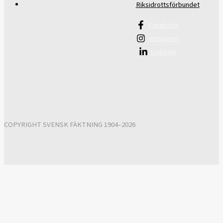
Riksidrottsförbundet
Facebook
Instagram
Linkedin
COPYRIGHT SVENSK FÄKTNING 1904–2026