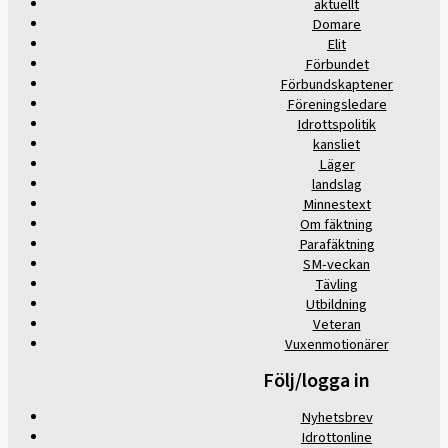
aktuellt
Domare
Elit
Förbundet
Förbundskaptener
Föreningsledare
Idrottspolitik
kansliet
Läger
landslag
Minnestext
Om fäktning
Parafäktning
SM-veckan
Tävling
Utbildning
Veteran
Vuxenmotionärer
Följ/logga in
Nyhetsbrev
Idrottonline