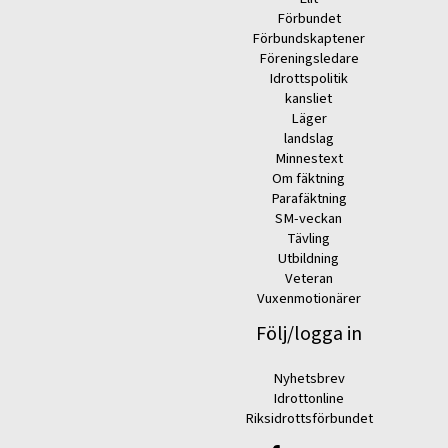
Förbundet
Förbundskaptener
Föreningsledare
Idrottspolitik
kansliet
Läger
landslag
Minnestext
Om fäktning
Parafäktning
SM-veckan
Tävling
Utbildning
Veteran
Vuxenmotionärer
Följ/logga in
Nyhetsbrev
Idrottonline
Riksidrottsförbundet