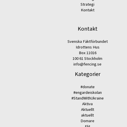
Strategi
Kontakt
Kontakt
Svenska Fäktförbundet
Idrottens Hus
Box 11016
100 61 Stockholm
info@fencing.se
Kategorier
#donate
#engardeiskolan
#StandWithUkraine
Aktiva
Aktuellt
aktuellt
Domare
Elit