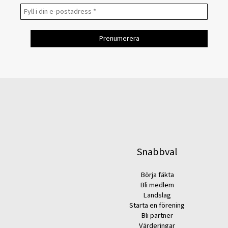
Snabbval
Börja fäkta
Bli medlem
Landslag
Starta en förening
Bli partner
Värderingar