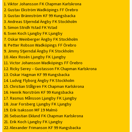
1. Viktor Johansson FK Chapman Karlskrona
2. Gustav Ekström Wadköpings FF Örebro
3. Gustav Brännström KF 99 Kungsbacka
3. Andreas Stjerndal Ängby FK Stockholm
5. Simon Stridh Ystad FK Ystad
6. Sven Koch Ljungby FK Ljungby
7. Oskar Weinberger Ängby FK Stockholm
8. Petter Robson Wadköpings FF Örebro
9. Jimmy Stjerndal Ängby FK Stockholm
10. Alex Rosén Ljungby FK Ljungby
11. Victor Johansson Wadköpings FF Örebro
12. Ricky Serey – Gustasson FK Chapman Karlskrona
13. Oskar Hagman KF 99 Kungsbacka
14. Ludvig Flyborg Ängby FK Stockholm
15. Christian Stålgren FK Chapman Karlskrona
16. Henrik Norström KF 99 Kungsbacka
17. Rasmus Månsson Ljungby FK Ljungby
18. Joar Forsberg Ljungby FK Ljungby
19. Erik Isaksson MF 19 Malmö
20. Sebastian Eklund FK Chapman Karlskrona
21. Erik Koch Ljungby FK Ljungby
22. Alexander Frimanson KF 99 Kungsbacka