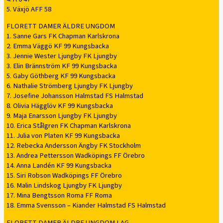
5. Växjö AFF 58
FLORETT DAMER ÄLDRE UNGDOM
1. Sanne Gars FK Chapman Karlskrona
2. Emma Väggö KF 99 Kungsbacka
3. Jennie Wester Ljungby FK Ljungby
3. Elin Brännström KF 99 Kungsbacka
5. Gaby Göthberg KF 99 Kungsbacka
6. Nathalie Strömberg Ljungby FK Ljungby
7. Josefine Johansson Halmstad FS Halmstad
8. Olivia Hägglöv KF 99 Kungsbacka
9. Maja Enarsson Ljungby FK Ljungby
10. Erica Stålgren FK Chapman Karlskrona
11. Julia von Platen KF 99 Kungsbacka
12. Rebecka Andersson Ängby FK Stockholm
13. Andrea Pettersson Wadköpings FF Örebro
14. Anna Landén KF 99 Kungsbacka
15. Siri Robson Wadköpings FF Örebro
16. Malin Lindskog Ljungby FK Ljungby
17. Mina Bengtsson Roma FF Roma
18. Emma Svensson – Kiander Halmstad FS Halmstad
FLORETT DAMER ÄLDRE UNGDOM LAG