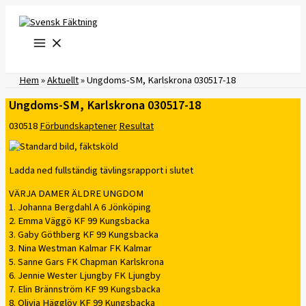
Hoppa
till
innehåll
Hem
»
Aktuellt
»
Ungdoms-SM, Karlskrona 030517-18
Ungdoms-SM, Karlskrona 030517-18
030518
Förbundskaptener
Resultat
Ladda ned fullständig tävlingsrapport i slutet
VÄRJA DAMER ÄLDRE UNGDOM
1. Johanna Bergdahl A 6 Jönköping
2. Emma Väggö KF 99 Kungsbacka
3. Gaby Göthberg KF 99 Kungsbacka
3. Nina Westman Kalmar FK Kalmar
5. Sanne Gars FK Chapman Karlskrona
6. Jennie Wester Ljungby FK Ljungby
7. Elin Brännström KF 99 Kungsbacka
8. Olivia Hägglöv KF 99 Kungsbacka