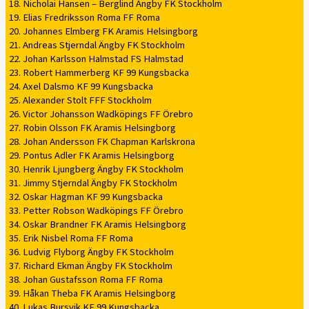
18. Nicholai Hansen – Berglind Ängby FK Stockholm
19. Elias Fredriksson Roma FF Roma
20. Johannes Elmberg FK Aramis Helsingborg
21. Andreas Stjerndal Ängby FK Stockholm
22. Johan Karlsson Halmstad FS Halmstad
23. Robert Hammerberg KF 99 Kungsbacka
24. Axel Dalsmo KF 99 Kungsbacka
25. Alexander Stolt FFF Stockholm
26. Victor Johansson Wadköpings FF Örebro
27. Robin Olsson FK Aramis Helsingborg
28. Johan Andersson FK Chapman Karlskrona
29. Pontus Adler FK Aramis Helsingborg
30. Henrik Ljungberg Ängby FK Stockholm
31. Jimmy Stjerndal Ängby FK Stockholm
32. Oskar Hagman KF 99 Kungsbacka
33. Petter Robson Wadköpings FF Örebro
34. Oskar Brandner FK Aramis Helsingborg
35. Erik Nisbel Roma FF Roma
36. Ludvig Flyborg Ängby FK Stockholm
37. Richard Ekman Ängby FK Stockholm
38. Johan Gustafsson Roma FF Roma
39. Håkan Theba FK Aramis Helsingborg
40. Lukas Bursvik KF 99 Kungsbacka