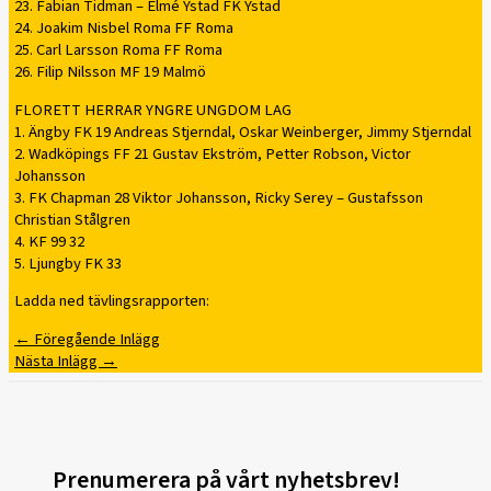
23. Fabian Tidman – Elmé Ystad FK Ystad
24. Joakim Nisbel Roma FF Roma
25. Carl Larsson Roma FF Roma
26. Filip Nilsson MF 19 Malmö
FLORETT HERRAR YNGRE UNGDOM LAG
1. Ängby FK 19 Andreas Stjerndal, Oskar Weinberger, Jimmy Stjerndal
2. Wadköpings FF 21 Gustav Ekström, Petter Robson, Victor
Johansson
3. FK Chapman 28 Viktor Johansson, Ricky Serey – Gustafsson
Christian Stålgren
4. KF 99 32
5. Ljungby FK 33
Ladda ned tävlingsrapporten:
←
Föregående Inlägg
Nästa Inlägg
→
Prenumerera på vårt nyhetsbrev!