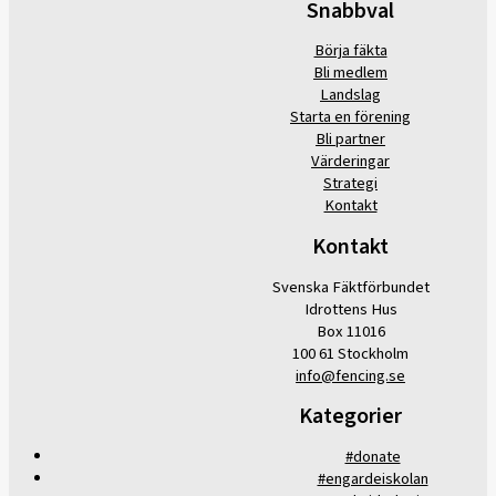
Snabbval
Börja fäkta
Bli medlem
Landslag
Starta en förening
Bli partner
Värderingar
Strategi
Kontakt
Kontakt
Svenska Fäktförbundet
Idrottens Hus
Box 11016
100 61 Stockholm
info@fencing.se
Kategorier
#donate
#engardeiskolan