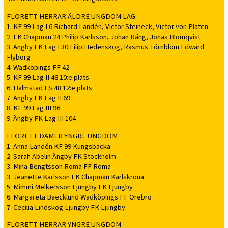
FLORETT HERRAR ÄLDRE UNGDOM LAG
1. KF 99 Lag I 6 Richard Landén, Victor Steineck, Victor von Platen
2. FK Chapman 24 Philip Karlsson, Johan Bång, Jonas Blomqvist
3. Ängby FK Lag I 30 Filip Hedenskog, Rasmus Törnblom Edward
Flyborg
4. Wadköpings FF 42
5. KF 99 Lag II 48 10:e plats
6. Halmstad FS 48 12:e plats
7. Ängby FK Lag II 69
8. KF 99 Lag III 96
9. Ängby FK Lag III 104
FLORETT DAMER YNGRE UNGDOM
1. Anna Landén KF 99 Kungsbacka
2. Sarah Abelin Ängby FK Stockholm
3. Mina Bengtsson Roma FF Roma
3. Jeanette Karlsson FK Chapman Karlskrona
5. Mimmi Melkersson Ljungby FK Ljungby
6. Margareta Baecklund Wadköpings FF Örebro
7. Cecilia Lindskog Ljungby FK Ljungby
FLORETT HERRAR YNGRE UNGDOM