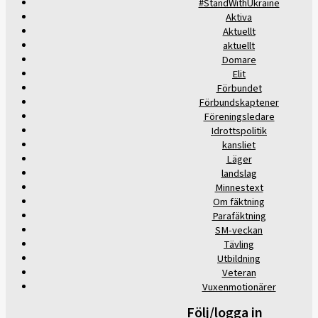
#StandWithUkraine
Aktiva
Aktuellt
aktuellt
Domare
Elit
Förbundet
Förbundskaptener
Föreningsledare
Idrottspolitik
kansliet
Läger
landslag
Minnestext
Om fäktning
Parafäktning
SM-veckan
Tävling
Utbildning
Veteran
Vuxenmotionärer
Följ/logga in