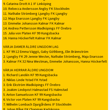
9. Catarina Drott A 1 IF Linköping
10. Rebecca Andersson Ängby FK Stockholm
11. Nathalie Strömberg Ljungby FK Ljungby
12. Maja Enarsson Ljungby FK Ljungby
13. Emmelie Johansson Kalmar FK Kalmar
14. Andrea Pettersson Wadköpings FF Örebro
15. Julia von Platen KF 99 Kungsbacka
16. Hanna Höckerfelt Kalmar FK Kalmar
VÄRJA DAMER ÄLDRE UNGDOM LAG
1. KF 99 12 Emma Väggö, Gaby Göthberg, Elin Brännström
2. Ljungby FK 29 Jennie Wester, Nathalie Strömberg, Maja Enarsson
3. Kalmar FK 32 Nina Westman, Emmelie Johansson, Hanna Höckerfelt
VÄRJA HERRAR ÄLDRE UNGDOM
1. Richard Landén KF 99 Kungsbacka
2. Niklas Linde Ystad FK Ystad
3. Erik Ekström Wadköpings FF Örebro
3. Joakim Lindqvist Halmastad FS Halmstad
5. Anton Samuelsson KF 99 Kungsbacka
6. Victor von Platen KF 99 Kungsbacka
7. Wilhelm Lombach Djurgårdens IF Stockholm
8. Johan Bång FK Chapman Karlskrona