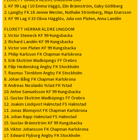
1. KF 99 Lag I 10 Emma Väggö, Elin Brännström, Gaby Göthberg
2. Ljungby FK 18 Jennie Wester, Nathalie Strömberg, Maja Enarsson
3. KF 99 Lag II 33 Olivia Hägglöv, Julia von Platen, Anna Landén
FLORETT HERRAR ÄLDRE UNGDOM
1. Victor Steineck KF 99 Kungsbacka
2. Richard Landén KF 99 Kungsbacka
3. Victor von Platen KF 99 Kungsbacka
3. Philip Karlsson FK Chapman Karlskrona
5. Erik Ekström Wadköpings FF Örebro
6. Filip Hedenskog Ängby FK Stockholm
7. Rasmus Törnblom Ängby FK Stockholm
8. Johan Bång FK Chapman Karlskrona
9. Andreas Nicolaidis Ystad FK Ystad
10. Anton Samuelsson KF 99 Kungsbacka
11. Gustav Ekström Wadköpings FF Örebro
12. Joakim Lindqvist Halmstad FS Halmstad
13. Jonas Blomqvist FK Chapman Karlskrona
14. Johan Rapp Halmstad FS Halmstad
15. Gustav Brännström KF 99 Kungsbacka
16. Viktor Johansson FK Chapman Karlskrona
17. Edward Flyborg Ängby FK Stockholm