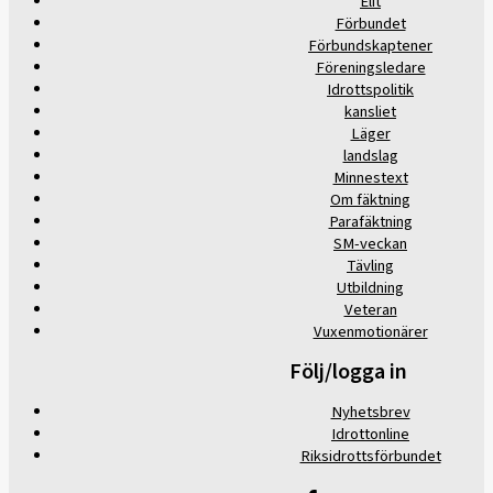
Elit
Förbundet
Förbundskaptener
Föreningsledare
Idrottspolitik
kansliet
Läger
landslag
Minnestext
Om fäktning
Parafäktning
SM-veckan
Tävling
Utbildning
Veteran
Vuxenmotionärer
Följ/logga in
Nyhetsbrev
Idrottonline
Riksidrottsförbundet