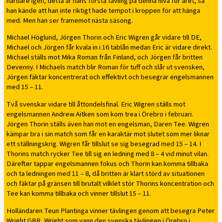
hårdare igen, detta är hans första tävling på denna nivå för året, så
han kände att han inte riktigt hade tempot i kroppen för att hänga
med. Men han ser framemot nästa säsong.
Michael Höglund, Jörgen Thorin och Eric Wigren går vidare till DE,
Michael och Jörgen får kvala in i 16 tablån medan Eric är vidare direkt.
Michael ställs mot Mika Roman från Finland, och Jörgen får britten
Devenny. I Michaels match blir Roman för tuff och slår ut svensken,
Jörgen fäktar koncentrerat och effektivt och besegrar engelsmannen
med 15 – 11.
Två svenskar vidare till åttondelsfinal. Eric Wigren ställs mot
engelsmannen Andrew Aitken som kom trea i Örebro i februari.
Jörgen Thorin ställs även han mot en engelsman, Daren Tee. Wigren
kämpar bra i sin match som får en karaktär mot slutet som mer liknar
ett ställningskrig. Wigren får tillslut se sig besegrad med 15 – 14. I
Thorins match rycker Tee till sig en ledning med 8 – 4 vid minut vilan.
Därefter tappar engelsmannen fokus och Thorin kan komma tillbaka
och ta ledningen med 11 – 8, då britten är klart störd av situationen
och fäktar på gränsen till brutalt vilklet stör Thorins koncentration och
Tee kan komma tillbaka och vinner tillslut 15 – 11.
Holländaren Teun Plantinga vinner tävlingen genom att besegra Peter
Wright GBR, Wright som vann den svenska tävlingen i Örebro i