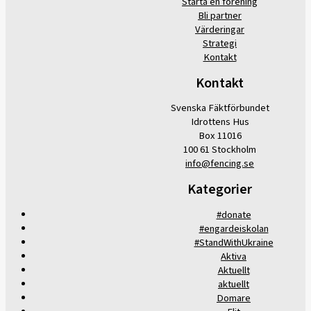
Starta en förening
Bli partner
Värderingar
Strategi
Kontakt
Kontakt
Svenska Fäktförbundet
Idrottens Hus
Box 11016
100 61 Stockholm
info@fencing.se
Kategorier
#donate
#engardeiskolan
#StandWithUkraine
Aktiva
Aktuellt
aktuellt
Domare