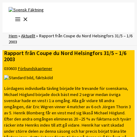
Hoppa
till
innehåll
Hem
»
Aktuellt
»
Rapport från Coupe du Nord Helsingfors 31/5 – 1/6
2003
Rapport från Coupe du Nord Helsingfors 31/5 – 1/6
2003
030603
Förbundskaptener
Lördagens individuella tävling började lite trevande för svenskarna,
Michael Höglund började dock bäst med 2 segrar medan övriga
svenskar hade en vinst i 1:a omgång. Alla går vidare till andra
omgången, där Eric Wigren vinner 4 matcher av 6 och Jörgen Thorin 3
av 5. Henrik Blomberg får en vinst med sig likaså Michael Höglund.
Efter den andra omgången elimineras 20 –25 % av fäktarna och tyvärr
räcker inte Henriks index till att gå vidare. Henrik har varit skadad
under större delen av denna säsong och har precis börjat träna lite