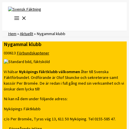
Hoppa
till
innehåll
Hem
»
Aktuellt
»
Nygammal klubb
Nygammal klubb
030613
Förbundskaptener
Vi hälsar
Nyköpings Fäktklubb välkommen
åter till Svenska
Fäktförbundet. Ordförande är Olof Skuncke och sekreterare samt
kassör Per Bromée. De är redan i full gång med sin verksamhet och vi
önskar dem lycka till!
Ni kan nå dem under följande adress:
Nyköpings Fäktklubb
c/o Per Bromée, Tyras väg 13, 611 50 Nyköping. Tel 0155-585 47.
←
Föregående Inlägg