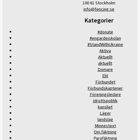
100 61 Stockholm
info@fencing.se
Kategorier
#donate
#engardeiskolan
#StandWithUkraine
Aktiva
Aktuellt
aktuellt
Domare
Elit
Förbundet
Förbundskaptener
Föreningsledare
Idrottspolitik
kansliet
Läger
landslag
Minnestext
Om fäktning
Parafäktning