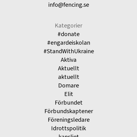
info@fencing.se
Kategorier
#donate
#engardeiskolan
#StandWithUkraine
Aktiva
Aktuellt
aktuellt
Domare
Elit
Förbundet
Förbundskaptener
Föreningsledare
Idrottspolitik
kansliet