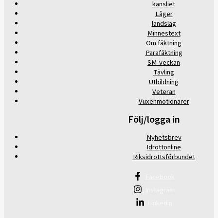
kansliet
Läger
landslag
Minnestext
Om fäktning
Parafäktning
SM-veckan
Tävling
Utbildning
Veteran
Vuxenmotionärer
Följ/logga in
Nyhetsbrev
Idrottonline
Riksidrottsförbundet
Facebook
Instagram
Linkedin