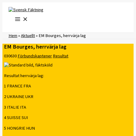
Hoppa
till
innehåll
Hem
»
Aktuellt
»
EM Bourges, herrvärja lag
EM Bourges, herrvärja lag
030630
Förbundskaptener
Resultat
Resultat herrvärja lag:
1 FRANCE FRA
2 UKRAINE UKR
3 ITALIE ITA
4 SUISSE SUI
5 HONGRIE HUN