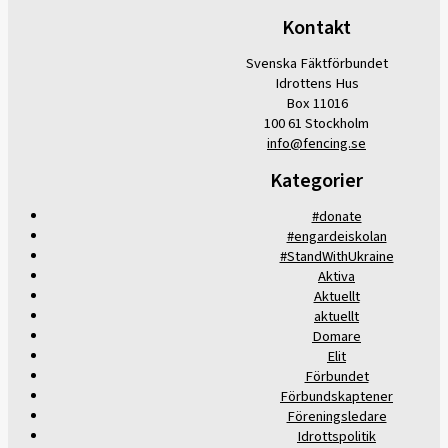
Kontakt
Svenska Fäktförbundet
Idrottens Hus
Box 11016
100 61 Stockholm
info@fencing.se
Kategorier
#donate
#engardeiskolan
#StandWithUkraine
Aktiva
Aktuellt
aktuellt
Domare
Elit
Förbundet
Förbundskaptener
Föreningsledare
Idrottspolitik