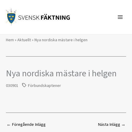
Hoppa
till
innehåll
Hem
»
Aktuellt
»
Nya nordiska mästare i helgen
Nya nordiska mästare i helgen
030901
Förbundskaptener
←
Föregående Inlägg
Nästa Inlägg
→