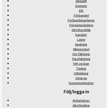
Aktuellt
Domare
Elit
Förbundet
Förbundskaptener
Föreningsledare
Idrottspolitik
kansliet
Läger
landslag
Minnestext
Om fäktning
Parafäktning
SM-veckan
Tävling
Utbildning
Veteran
Vuxenmotionärer
Följ/logga in
Nyhetsbrev
Idrottonline