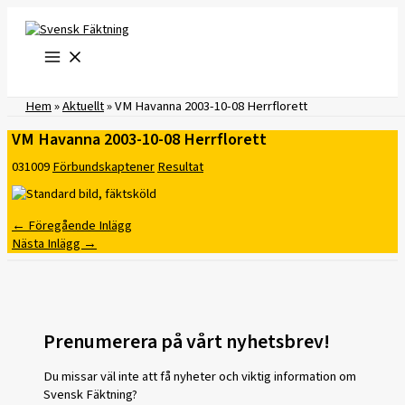
Hoppa
till
innehåll
Hem
»
Aktuellt
»
VM Havanna 2003-10-08 Herrflorett
VM Havanna 2003-10-08 Herrflorett
031009
Förbundskaptener
Resultat
←
Föregående Inlägg
Nästa Inlägg
→
Prenumerera på vårt nyhetsbrev!
Du missar väl inte att få nyheter och viktig information om
Svensk Fäktning?