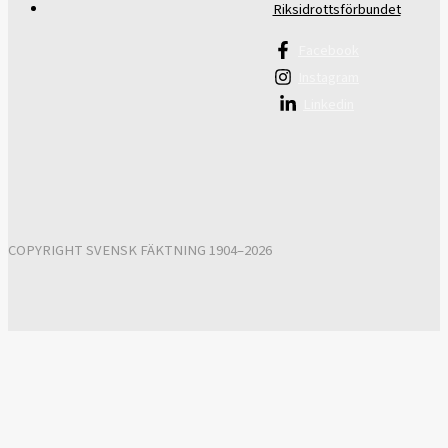
Riksidrottsförbundet
Facebook
Instagram
Linkedin
COPYRIGHT SVENSK FÄKTNING 1904–2026