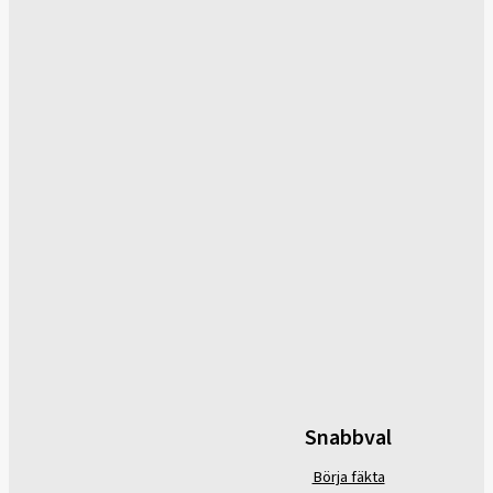
Snabbval
Börja fäkta