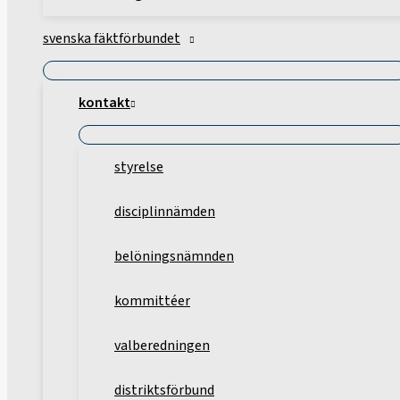
svenska fäktförbundet
kontakt
styrelse
disciplinnämden
belöningsnämnden
kommittéer
valberedningen
distriktsförbund