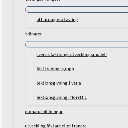
att arrangera tävling
tränare
svensk fäktnings utvecklingsmodell
fäktträning i grupp
lektionsgivning 1 värja
lektionsgivning i florett 1
domarutbildningar
utveckling fäktare eller tränare