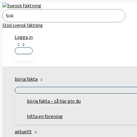
Hoppa
till
Search
innehåll
for:
Stöd svensk fäktning
Logga in
börja fäkta
börja fäkta – så här gör du
hitta en förening
aktuellt