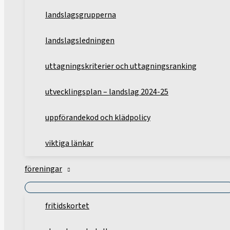
landslagsgrupperna
landslagsledningen
uttagningskriterier och uttagningsranking
utvecklingsplan – landslag 2024-25
uppförandekod och klädpolicy
viktiga länkar
föreningar
fritidskortet