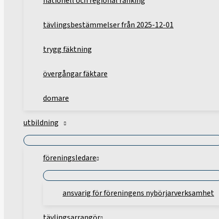
nationell och regional ranking
tävlingsbestämmelser från 2025-12-01
trygg fäktning
övergångar fäktare
domare
utbildning
föreningsledare
ansvarig för föreningens nybörjarverksamhet
tävlingsarrangör