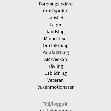
Föreningsledare
Idrottspolitik
kansliet
Läger
landslag
Minnestext
Om fäktning
Parafäktning
SM-veckan
Tävling
Utbildning
Veteran
Vuxenmotionärer
Följ/logga in
Nyhetsbrev