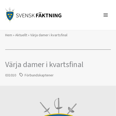
Hoppa
till
innehåll
Hem
»
Aktuellt
»
Värja damer i kvartsfinal
Värja damer i kvartsfinal
031010
Förbundskaptener