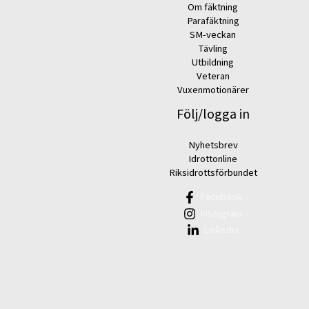
Om fäktning
Parafäktning
SM-veckan
Tävling
Utbildning
Veteran
Vuxenmotionärer
Följ/logga in
Nyhetsbrev
Idrottonline
Riksidrottsförbundet
Facebook
Instagram
Linkedin