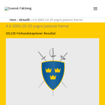
Hoppa
till
innehåll
Hem
»
Aktuellt
»
A 6 2003-10-25 yngre juniorer herrar
A 6 2003-10-25 yngre juniorer herrar
031105
Förbundskaptener
Resultat