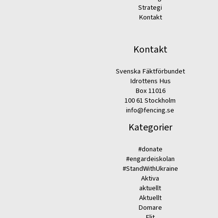
Strategi
Kontakt
Kontakt
Svenska Fäktförbundet
Idrottens Hus
Box 11016
100 61 Stockholm
info@fencing.se
Kategorier
#donate
#engardeiskolan
#StandWithUkraine
Aktiva
aktuellt
Aktuellt
Domare
Elit