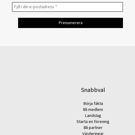
Snabbval
Börja fäkta
Bli medlem
Landslag
Starta en förening
Bli partner
Värderingar