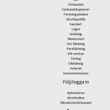
Förbundet
Förbundskaptener
Föreningsledare
Idrottspolitik
kansliet
Läger
landslag
Minnestext
Om fäktning
Parafäktning
SM-veckan
Tävling
Utbildning
Veteran
Vuxenmotionärer
Följ/logga in
Nyhetsbrev
Idrottonline
Riksidrottsförbundet