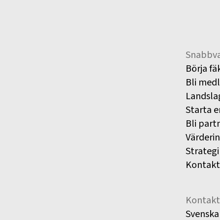
Snabbva
Börja fä
Bli med
Landsla
Starta e
Bli part
Värderi
Strategi
Kontakt
Kontakt
Svenska