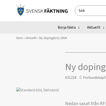
Hoppa
till
Search
innehåll
for:
Börja fäkta
Aktuellt
Hem
»
Aktuellt
»
Ny dopinglista 2004
Ny dopingl
031218
Förbundskapt
Nedan saxat från RF