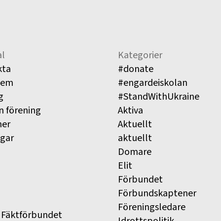
l
Kategorier
kta
#donate
lem
#engardeiskolan
g
#StandWithUkraine
n förening
Aktiva
ner
Aktuellt
ngar
aktuellt
Domare
Elit
Förbundet
Förbundskaptener
Föreningsledare
 Fäktförbundet
Idrottspolitik