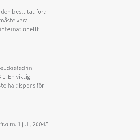
nden beslutat föra
 måste vara
internationellt
seudoefedrin
. En viktig
ste ha dispens för
.o.m. 1 juli, 2004.”