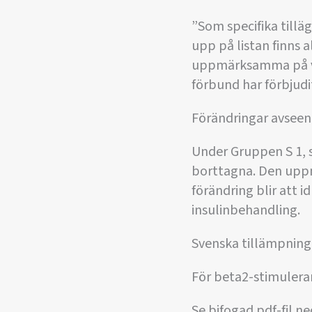
”Som specifika tillä
upp på listan finns 
uppmärksamma på vil
förbund har förbjudi
Förändringar avseen
Under Gruppen S 1, s
borttagna. Den uppm
förändring blir att i
insulinbehandling.
Svenska tillämpning
För beta2-stimulerare
Se bifogad pdf-fil n