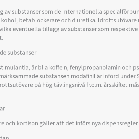
gg av substanser som de Internationella specialförbu
alkohol, betablockerare och diuretika. Idrottsutövare
ka eventuella tillägg av substanser som respektive 
t.
de substanser
timulantia, är bl a koffein, fenylpropanolamin och p
ärksammade substansen modafinil är införd under S 1
drottsutövare på hög tävlingsnivå fr.o.m. årsskiftet må
ar
 och kortison gäller att det införs nya dispensregler fr
edan.