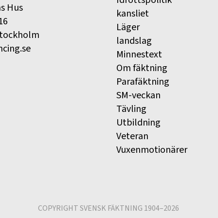
ns Hus
kansliet
16
Läger
Stockholm
landslag
ncing.se
Minnestext
Om fäktning
Parafäktning
SM-veckan
Tävling
Utbildning
Veteran
Vuxenmotionärer
COPYRIGHT SVENSK FÄKTNING 1904–2026