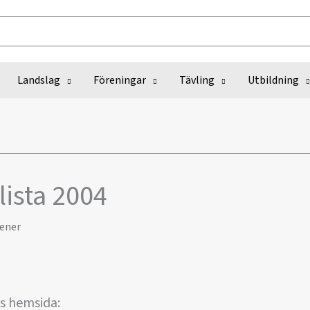
Landslag
Föreningar
Tävling
Utbildning
ista 2004
ener
:s hemsida: