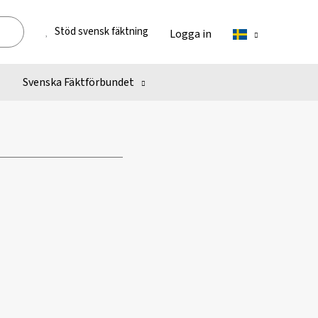
Stöd svensk fäktning
Logga in
Svenska Fäktförbundet