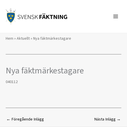
Hoppa
till
innehåll
Hem
»
Aktuellt
»
Nya fäktmärkestagare
Nya fäktmärkestagare
040112
←
Föregående Inlägg
Nästa Inlägg
→