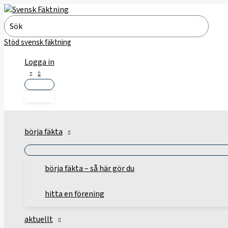
Hoppa
till
Search
innehåll
for:
Stöd svensk fäktning
Logga in
börja fäkta
börja fäkta – så här gör du
hitta en förening
aktuellt