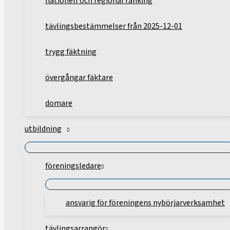
nationell och regional ranking
tävlingsbestämmelser från 2025-12-01
trygg fäktning
övergångar fäktare
domare
utbildning
föreningsledare
ansvarig för föreningens nybörjarverksamhet
tävlingsarrangör