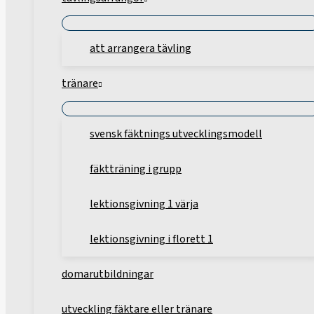
att arrangera tävling
tränare
svensk fäktnings utvecklingsmodell
fäktträning i grupp
lektionsgivning 1 värja
lektionsgivning i florett 1
domarutbildningar
utveckling fäktare eller tränare