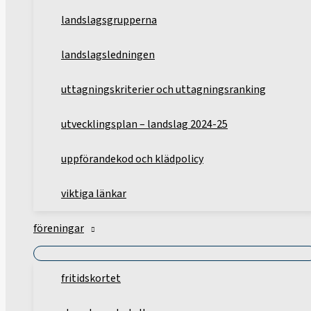
landslagsgrupperna
landslagsledningen
uttagningskriterier och uttagningsranking
utvecklingsplan – landslag 2024-25
uppförandekod och klädpolicy
viktiga länkar
föreningar
fritidskortet