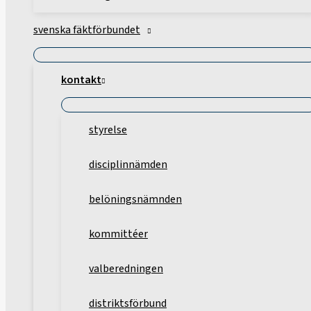
svenska fäktförbundet
kontakt
styrelse
disciplinnämden
belöningsnämnden
kommittéer
valberedningen
distriktsförbund