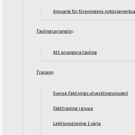
Ansvarig för föreningens nybörjarverk
Tävlingsarrangör
Att arrangera tävling
Tränare
Svensk Fäktnings utvecklingsmodell
Fäktträning i grupp
Lektionsgivning 1 värja