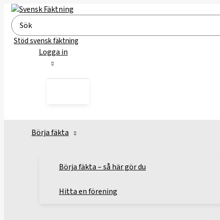
Hoppa
till
Search
innehåll
for:
Stöd svensk fäktning
Logga in
Börja fäkta
Börja fäkta – så här gör du
Hitta en förening