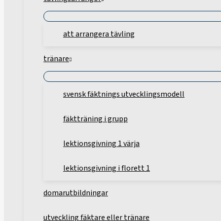
att arrangera tävling
tränare
svensk fäktnings utvecklingsmodell
fäktträning i grupp
lektionsgivning 1 värja
lektionsgivning i florett 1
domarutbildningar
utveckling fäktare eller tränare