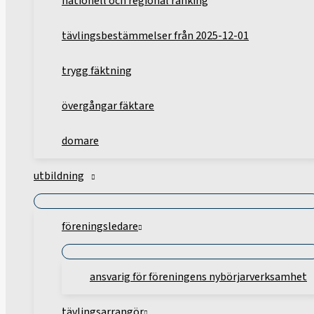
nationell och regional ranking
tävlingsbestämmelser från 2025-12-01
trygg fäktning
övergångar fäktare
domare
utbildning
föreningsledare
ansvarig för föreningens nybörjarverksamhet
tävlingsarrangör