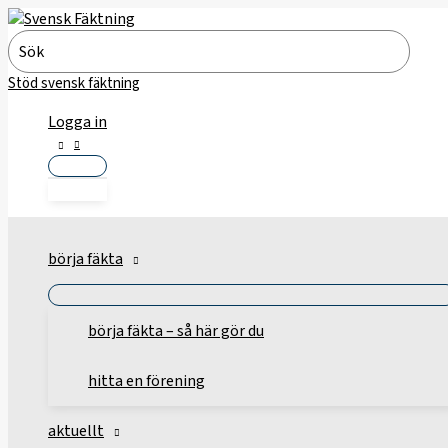
Hoppa
till
Search
innehåll
for:
Stöd svensk fäktning
Logga in
börja fäkta
börja fäkta – så här gör du
hitta en förening
aktuellt