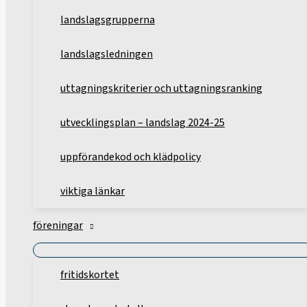
landslagsgrupperna
landslagsledningen
uttagningskriterier och uttagningsranking
utvecklingsplan – landslag 2024-25
uppförandekod och klädpolicy
viktiga länkar
föreningar
fritidskortet