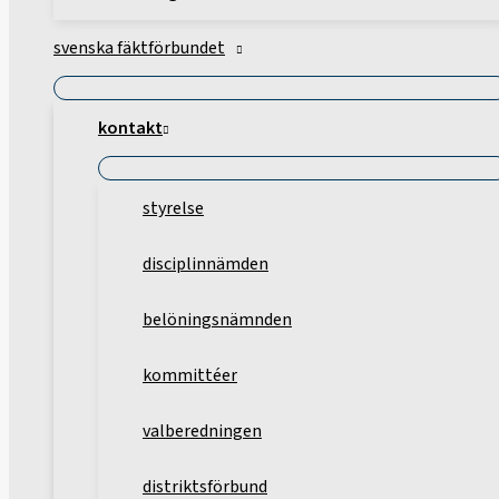
svenska fäktförbundet
kontakt
styrelse
disciplinnämden
belöningsnämnden
kommittéer
valberedningen
distriktsförbund