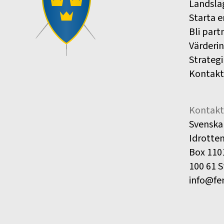
Landsla
Starta e
Bli part
Värderi
Strategi
Kontakt
Kontakt
Svenska
Idrotte
Box 110
100 61 
info@fe