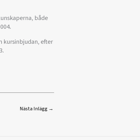
 kunskaperna, både
2004.
 kursinbjudan, efter
3.
Nästa Inlägg
→