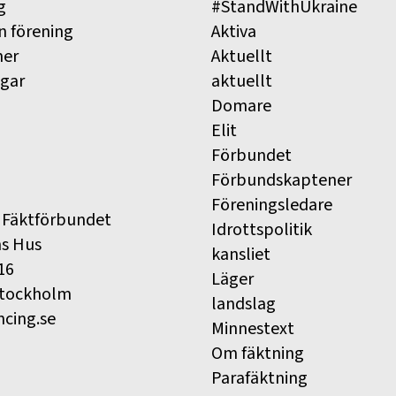
g
#StandWithUkraine
n förening
Aktiva
ner
Aktuellt
ngar
aktuellt
Domare
Elit
Förbundet
Förbundskaptener
Föreningsledare
 Fäktförbundet
Idrottspolitik
ns Hus
kansliet
16
Läger
Stockholm
landslag
ncing.se
Minnestext
Om fäktning
Parafäktning