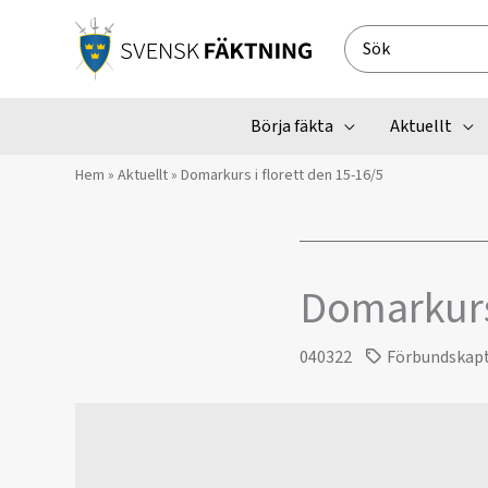
Hoppa
till
Search
innehåll
for:
Börja fäkta
Aktuellt
Hem
»
Aktuellt
»
Domarkurs i florett den 15-16/5
Domarkurs 
040322
Förbundskap