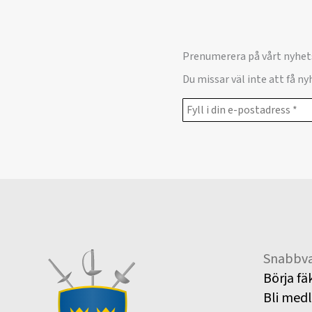
Prenumerera på vårt nyhet
Du missar väl inte att få n
Snabbva
Börja fä
Bli med