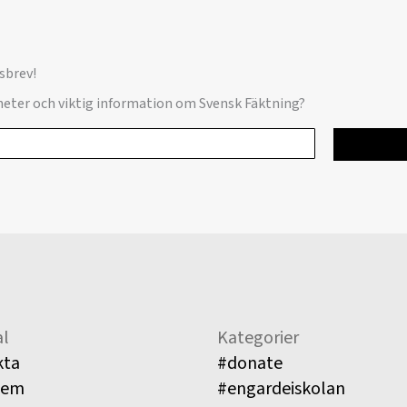
sbrev!
yheter och viktig information om Svensk Fäktning?
l
Kategorier
kta
#donate
lem
#engardeiskolan