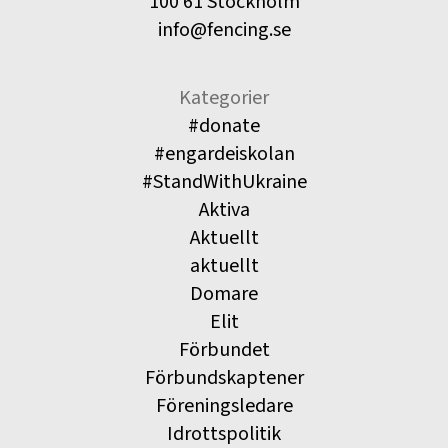
100 61 Stockholm
info@fencing.se
Kategorier
#donate
#engardeiskolan
#StandWithUkraine
Aktiva
Aktuellt
aktuellt
Domare
Elit
Förbundet
Förbundskaptener
Föreningsledare
Idrottspolitik