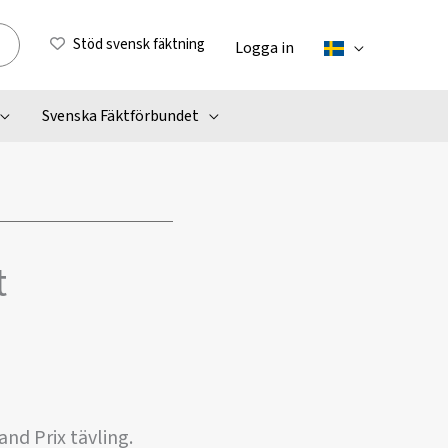
Stöd svensk fäktning
Logga in
Svenska Fäktförbundet
t
and Prix tävling.