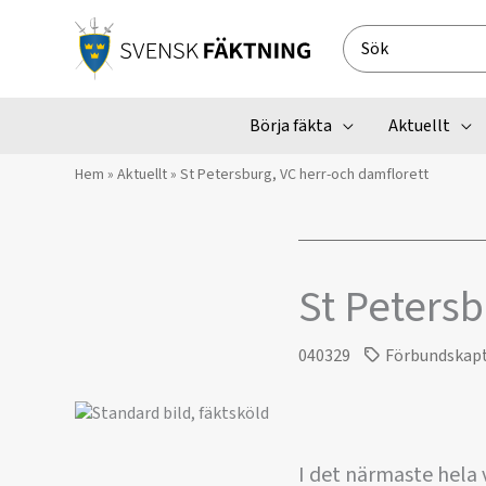
Hoppa
till
Search
innehåll
for:
Börja fäkta
Aktuellt
Hem
»
Aktuellt
»
St Petersburg, VC herr-och damflorett
St Petersb
040329
Förbundskap
I det närmaste hela v