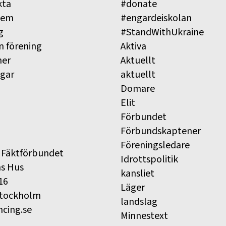
kta
#donate
lem
#engardeiskolan
g
#StandWithUkraine
n förening
Aktiva
ner
Aktuellt
ngar
aktuellt
Domare
Elit
Förbundet
Förbundskaptener
Föreningsledare
 Fäktförbundet
Idrottspolitik
ns Hus
kansliet
16
Läger
Stockholm
landslag
ncing.se
Minnestext