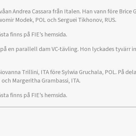
åan Andrea Cassara från Italen. Han vann före Brice G
womir Modek, POL och Serguei Tikhonov, RUS.
sta finns på FIE’s hemsida.
på en parallell dam VC-tävling. Hon lyckades tyvärr in
iovanna Trillini, ITA före Sylwia Gruchala, POL. På de
och Margeritha Grambassi, ITA.
sta finns på FIE’s hemsida.