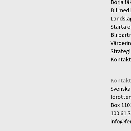
Börja fä
Bli med
Landsla
Starta e
Bli part
Värderi
Strategi
Kontakt
Kontakt
Svenska
Idrotte
Box 110
100 61 
info@fe