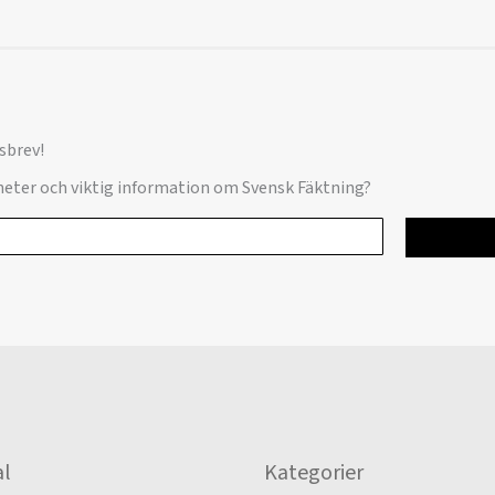
sbrev!
yheter och viktig information om Svensk Fäktning?
l
Kategorier