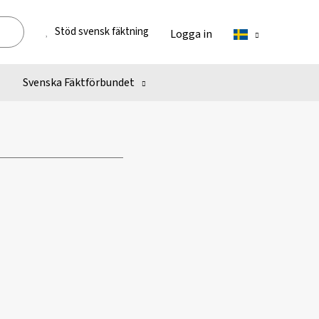
Stöd svensk fäktning
Logga in
Svenska Fäktförbundet