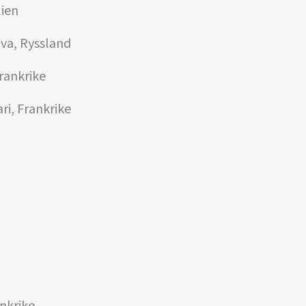
lien
ova, Ryssland
rankrike
ri, Frankrike