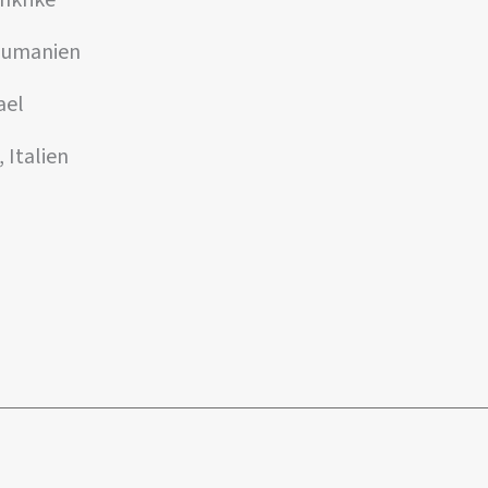
ankrike
 Rumanien
ael
 Italien