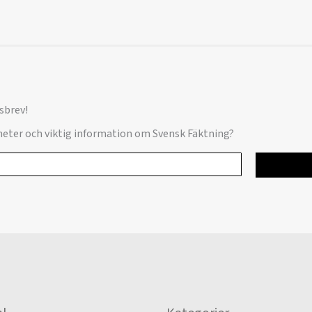
sbrev!
yheter och viktig information om Svensk Fäktning?