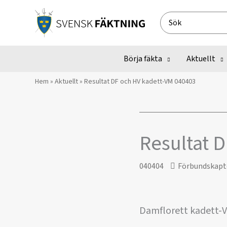
Hoppa
till
Search
innehåll
for:
Börja fäkta
Aktuellt
Hem
»
Aktuellt
»
Resultat DF och HV kadett-VM 040403
Resultat 
040404
Förbundskapt
Damflorett kadett-