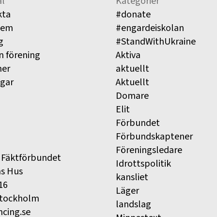
l
Kategorier
kta
#donate
lem
#engardeiskolan
g
#StandWithUkraine
n förening
Aktiva
ner
aktuellt
ngar
Aktuellt
Domare
Elit
Förbundet
Förbundskaptener
Föreningsledare
 Fäktförbundet
Idrottspolitik
ns Hus
kansliet
16
Läger
Stockholm
landslag
ncing.se