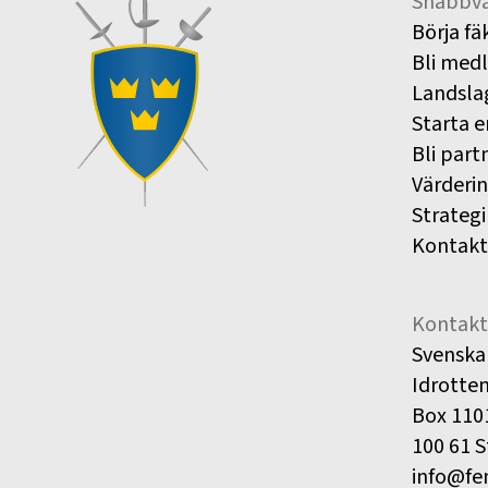
Snabbva
Börja fä
Bli med
Landsla
Starta e
Bli part
Värderi
Strategi
Kontakt
Kontakt
Svenska
Idrotte
Box 110
100 61 
info@fe