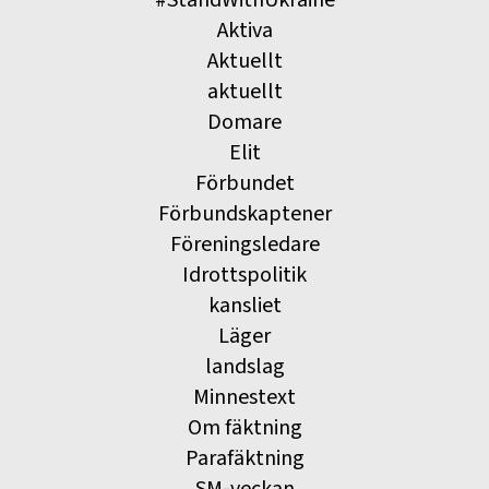
Aktiva
Aktuellt
aktuellt
Domare
Elit
Förbundet
Förbundskaptener
Föreningsledare
Idrottspolitik
kansliet
Läger
landslag
Minnestext
Om fäktning
Parafäktning
SM-veckan