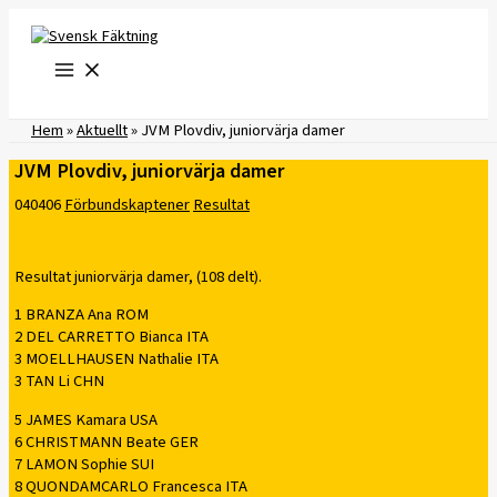
Hoppa
till
innehåll
Hem
»
Aktuellt
»
JVM Plovdiv, juniorvärja damer
JVM Plovdiv, juniorvärja damer
040406
Förbundskaptener
Resultat
Resultat juniorvärja damer, (108 delt).
1 BRANZA Ana ROM
2 DEL CARRETTO Bianca ITA
3 MOELLHAUSEN Nathalie ITA
3 TAN Li CHN
5 JAMES Kamara USA
6 CHRISTMANN Beate GER
7 LAMON Sophie SUI
8 QUONDAMCARLO Francesca ITA