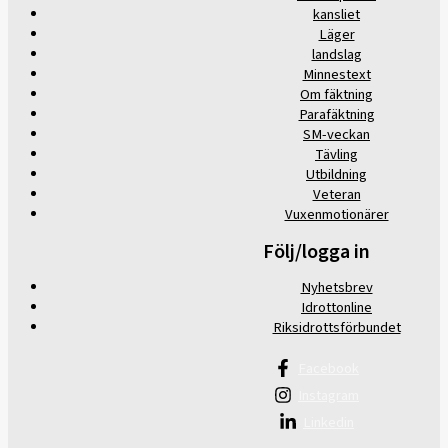
kansliet
Läger
landslag
Minnestext
Om fäktning
Parafäktning
SM-veckan
Tävling
Utbildning
Veteran
Vuxenmotionärer
Följ/logga in
Nyhetsbrev
Idrottonline
Riksidrottsförbundet
Facebook
Instagram
Linkedin