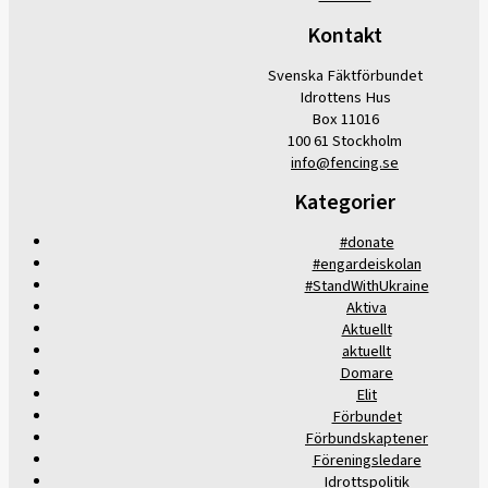
Kontakt
Svenska Fäktförbundet
Idrottens Hus
Box 11016
100 61 Stockholm
info@fencing.se
Kategorier
#donate
#engardeiskolan
#StandWithUkraine
Aktiva
Aktuellt
aktuellt
Domare
Elit
Förbundet
Förbundskaptener
Föreningsledare
Idrottspolitik