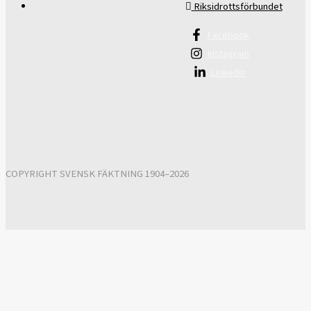
Riksidrottsförbundet
Facebook
Instagram
Linkedin
COPYRIGHT SVENSK FÄKTNING 1904–2026