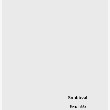
Snabbval
Börja fäkta