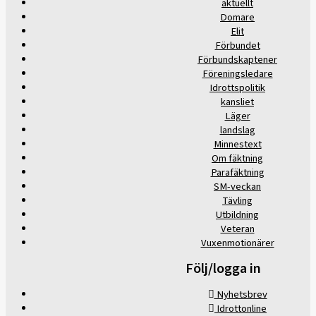
aktuellt
Domare
Elit
Förbundet
Förbundskaptener
Föreningsledare
Idrottspolitik
kansliet
Läger
landslag
Minnestext
Om fäktning
Parafäktning
SM-veckan
Tävling
Utbildning
Veteran
Vuxenmotionärer
Följ/logga in
Nyhetsbrev
Idrottonline