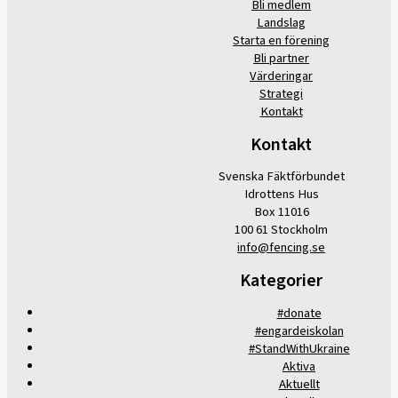
Bli medlem
Landslag
Starta en förening
Bli partner
Värderingar
Strategi
Kontakt
Kontakt
Svenska Fäktförbundet
Idrottens Hus
Box 11016
100 61 Stockholm
info@fencing.se
Kategorier
#donate
#engardeiskolan
#StandWithUkraine
Aktiva
Aktuellt