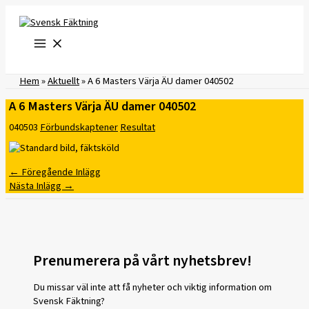
Hoppa
till
innehåll
Hem
»
Aktuellt
»
A 6 Masters Värja ÄU damer 040502
A 6 Masters Värja ÄU damer 040502
040503
Förbundskaptener
Resultat
←
Föregående Inlägg
Nästa Inlägg
→
Prenumerera på vårt nyhetsbrev!
Du missar väl inte att få nyheter och viktig information om
Svensk Fäktning?