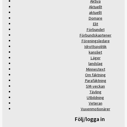
Aktiva
Aktuellt
aktuellt
Domare
Elit
Förbundet
Förbundskaptener
Föreningsledare
Idrottspolitik
kansliet
Läger
landslag
Minnestext
Om fäktning
Parafäktning
SM-veckan
Tävling
Utbildning
Veteran
Vuxenmotionärer
Följ/logga in