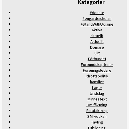
Kategorier
#donate
#engardeiskolan
#StandWithUkraine
Aktiva
aktuellt
Aktuellt
Domare
Elit
Förbundet
Förbundskaptener
Föreningsledare
Idrottspolitik
kansliet
Läger
landslag
Minnestext
Om fäktning
Parafäktning
SM-veckan
Tävling
Utbildning