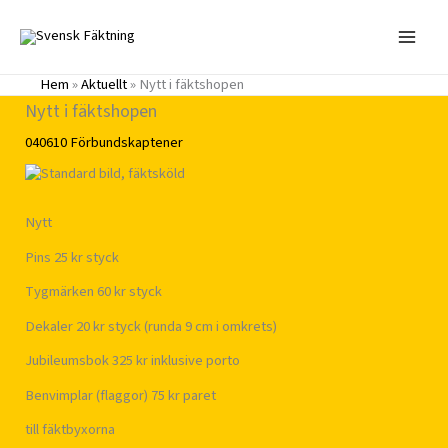
Hoppa
till
innehåll
Hem
»
Aktuellt
»
Nytt i fäktshopen
Nytt i fäktshopen
040610
Förbundskaptener
Nytt
Pins 25 kr styck
Tygmärken 60 kr styck
Dekaler 20 kr styck (runda 9 cm i omkrets)
Jubileumsbok 325 kr inklusive porto
Benvimplar (flaggor) 75 kr paret
till fäktbyxorna