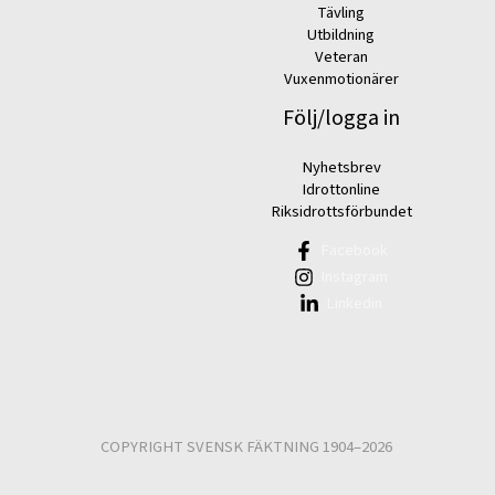
Tävling
Utbildning
Veteran
Vuxenmotionärer
Följ/logga in
Nyhetsbrev
Idrottonline
Riksidrottsförbundet
Facebook
Instagram
Linkedin
COPYRIGHT SVENSK FÄKTNING 1904–2026