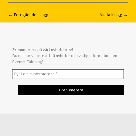
←
Föregående Inlägg
Nästa Inlägg
→
Prenumerera på vårt nyhetsbrev!
Du missar väl inte att få nyheter och viktig information om
Svensk Fäktning?