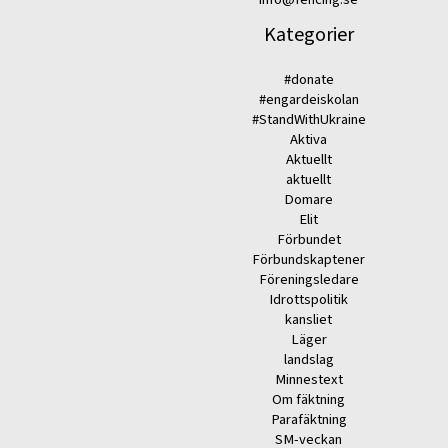
Kategorier
#donate
#engardeiskolan
#StandWithUkraine
Aktiva
Aktuellt
aktuellt
Domare
Elit
Förbundet
Förbundskaptener
Föreningsledare
Idrottspolitik
kansliet
Läger
landslag
Minnestext
Om fäktning
Parafäktning
SM-veckan