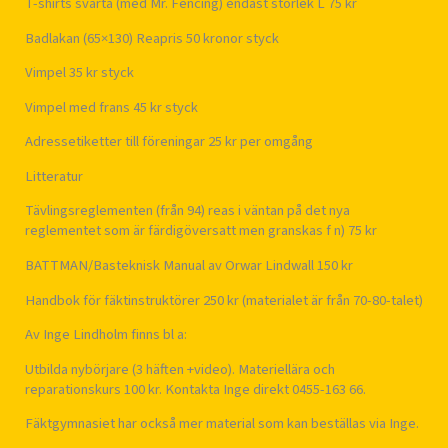
T-shirts svarta (med Mr. Fencing) endast storlek L 75 kr
Badlakan (65×130) Reapris 50 kronor styck
Vimpel 35 kr styck
Vimpel med frans 45 kr styck
Adressetiketter till föreningar 25 kr per omgång
Litteratur
Tävlingsreglementen (från 94) reas i väntan på det nya
reglementet som är färdigöversatt men granskas f n) 75 kr
BATTMAN/Basteknisk Manual av Orwar Lindwall 150 kr
Handbok för fäktinstruktörer 250 kr (materialet är från 70-80-talet)
Av Inge Lindholm finns bl a:
Utbilda nybörjare (3 häften +video). Materiellära och
reparationskurs 100 kr. Kontakta Inge direkt 0455-163 66.
Fäktgymnasiet har också mer material som kan beställas via Inge.