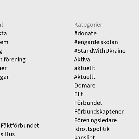
l
Kategorier
kta
#donate
lem
#engardeiskolan
g
#StandWithUkraine
n förening
Aktiva
ner
aktuellt
ngar
Aktuellt
Domare
Elit
Förbundet
Förbundskaptener
Föreningsledare
 Fäktförbundet
Idrottspolitik
ns Hus
kansliet