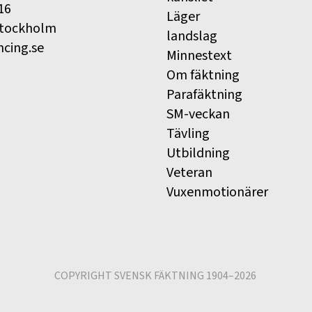
16
Läger
Stockholm
landslag
ncing.se
Minnestext
Om fäktning
Parafäktning
SM-veckan
Tävling
Utbildning
Veteran
Vuxenmotionärer
COPYRIGHT SVENSK FÄKTNING 1904–2026