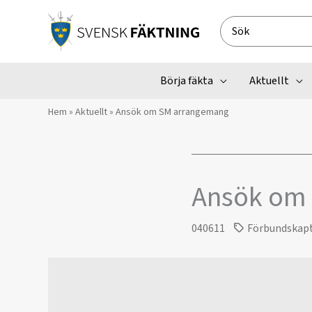
Hoppa
till
Search
innehåll
for:
Börja fäkta
Aktuellt
Hem
»
Aktuellt
»
Ansök om SM arrangemang
Ansök om
040611
Förbundskap