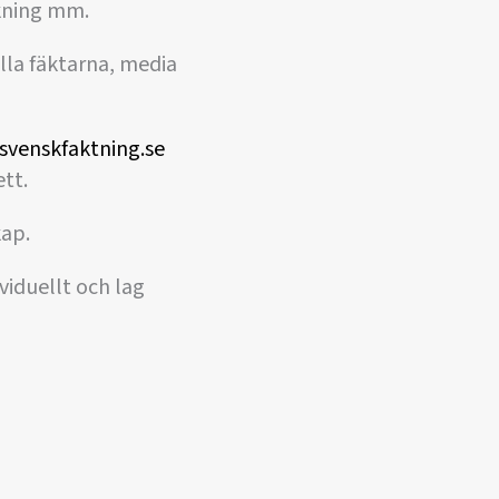
akning mm.
lla fäktarna, media
svenskfaktning.se
tt.
kap.
viduellt och lag