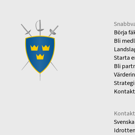
Snabbva
Börja fä
Bli med
Landsla
Starta e
Bli part
Värderi
Strategi
Kontakt
Kontakt
Svenska
Idrotte