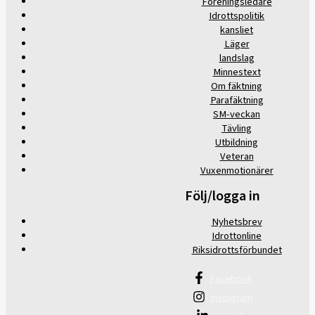
Föreningsledare
Idrottspolitik
kansliet
Läger
landslag
Minnestext
Om fäktning
Parafäktning
SM-veckan
Tävling
Utbildning
Veteran
Vuxenmotionärer
Följ/logga in
Nyhetsbrev
Idrottonline
Riksidrottsförbundet
Facebook
Instagram