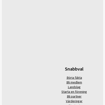
Snabbval
Börja fäkta
Bli medlem
Landslag
Starta en förening
Bli partner
Värderingar