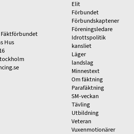
Elit
Förbundet
Förbundskaptener
Föreningsledare
 Fäktförbundet
Idrottspolitik
ns Hus
kansliet
16
Läger
Stockholm
landslag
ncing.se
Minnestext
Om fäktning
Parafäktning
SM-veckan
Tävling
Utbildning
Veteran
Vuxenmotionärer