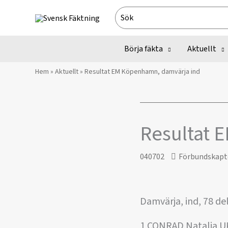
Hoppa
Search
till
for:
innehåll
Börja fäkta
Aktuellt
Hem
»
Aktuellt
»
Resultat EM Köpenhamn, damvärja ind
Resultat 
040702
Förbundskapt
Damvärja, ind, 78 del
1 CONRAD Natalia 