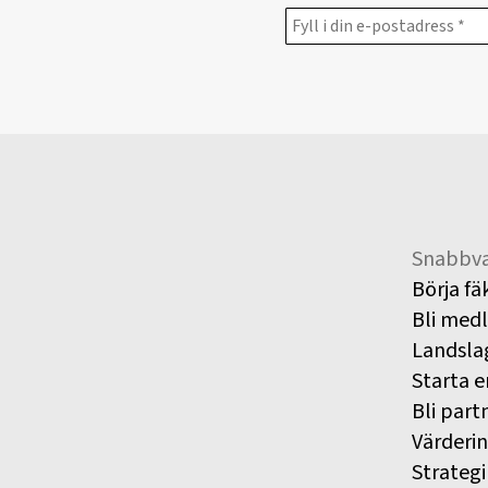
Snabbva
Börja fä
Bli med
Landsla
Starta e
Bli part
Värderi
Strategi