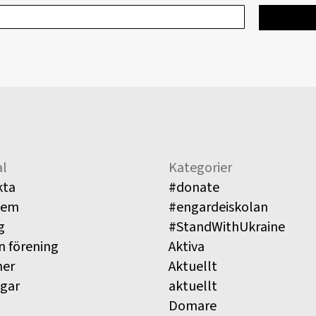
l
Kategorier
kta
#donate
lem
#engardeiskolan
g
#StandWithUkraine
n förening
Aktiva
ner
Aktuellt
ngar
aktuellt
Domare