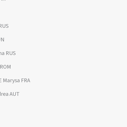
RUS
UN
na RUS
a ROM
 Marysa FRA
rea AUT