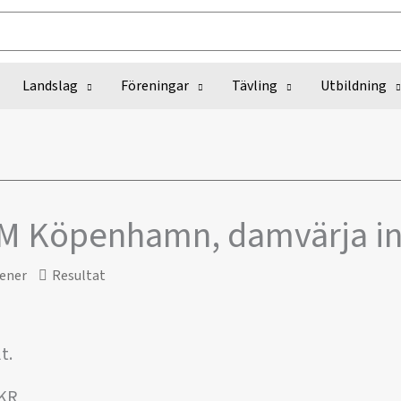
Landslag
Föreningar
Tävling
Utbildning
EM Köpenhamn, damvärja i
ener
Resultat
t.
UKR