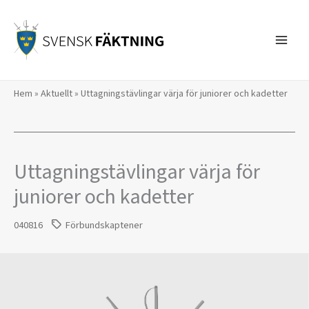
Hoppa
till
innehåll
Hem
»
Aktuellt
»
Uttagningstävlingar värja för juniorer och kadetter
Uttagningstävlingar värja för
juniorer och kadetter
040816
Förbundskaptener