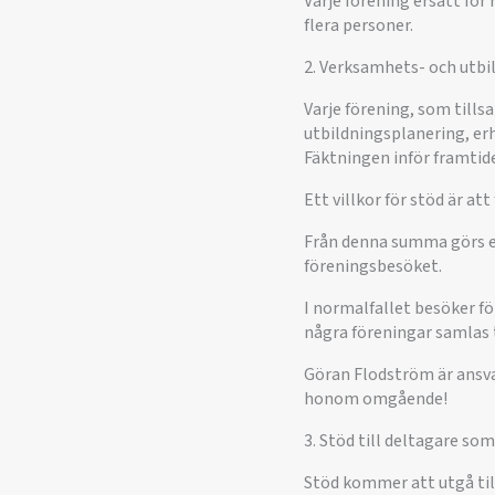
Varje förening ersätt för
flera personer.
2. Verksamhets- och utbi
Varje förening, som till
utbildningsplanering, er
Fäktningen inför framtide
Ett villkor för stöd är at
Från denna summa görs e
föreningsbesöket.
I normalfallet besöker för
några föreningar samlas 
Göran Flodström är ansvar
honom omgående!
3. Stöd till deltagare som
Stöd kommer att utgå till