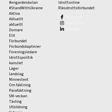
#engardeiskolan
Idrottonline
#StandWithUkraine
Riksidrottsförbundet
Aktiva
Facebook
Aktuellt
Instagram
aktuellt
Linkedin
Domare
Elit
Förbundet
Förbundskaptener
Föreningsledare
Idrottspolitik
kansliet
Läger
landslag
Minnestext
Om fäktning
Parafäktning
SM-veckan
Tävling
Utbildning