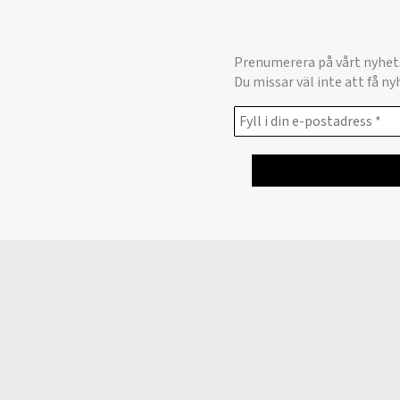
Prenumerera på vårt nyhet
Du missar väl inte att få n