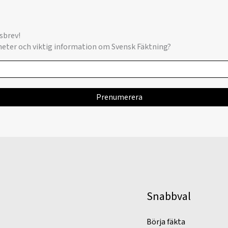
sbrev!
yheter och viktig information om Svensk Fäktning?
Snabbval
Börja fäkta