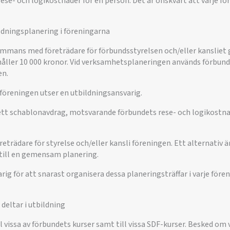
 rese- och logikostnader för en person. Det är önskvärt att varje f
ldningsplanering i föreningarna
sammans med företrädare för förbundsstyrelsen och/eller kansliet
håller 10 000 kronor. Vid verksamhetsplaneringen används förbun
n.
t föreningen utser en utbildningsansvarig.
tt schablonavdrag, motsvarande förbundets rese- och logikostna
eträdare för styrelse och/eller kansli föreningen. Ett alternativ ä
till en gemensam planering.
ig för att snarast organisera dessa planeringsträffar i varje för
 deltar i utbildning
 vissa av förbundets kurser samt till vissa SDF-kurser. Besked om v