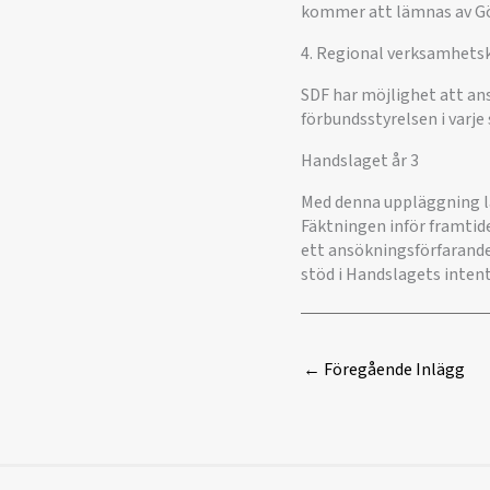
kommer att lämnas av G
4. Regional verksamhetsk
SDF har möjlighet att an
förbundsstyrelsen i varje s
Handslaget år 3
Med denna uppläggning lä
Fäktningen inför framtide
ett ansökningsförfarande
stöd i Handslagets intent
←
Föregående Inlägg