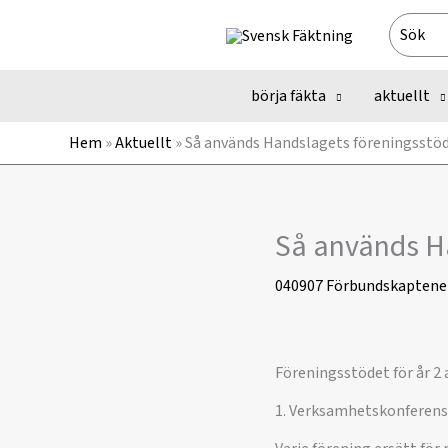
Hoppa
Search
till
for:
innehåll
börja fäkta
aktuellt
Hem
»
Aktuellt
»
Så används Handslagets föreningsstöd
Så används Ha
040907
Förbundskaptene
Föreningsstödet för år 2 
1. Verksamhetskonferens 