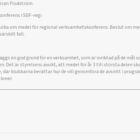
öran Flodström.
onferens i SDF-regi
söka om medel för regional verksamhetskonferens. Beslut om med
ärskilt fall.
ggs en god grund för en verksamhet, som är inriktad på de mål 
n. Det är styrelsens avsikt, att medel för år 3 till största delen sk
, där klubbarna berättar hur de vill genomföra de avsnitt i prog
ioner.