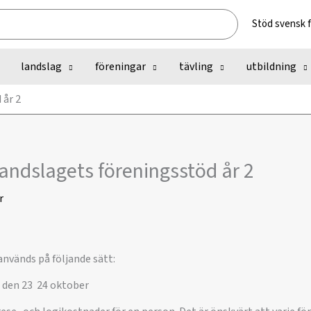
Stöd svensk 
landslag
föreningar
tävling
utbildning
 år 2
ndslagets föreningsstöd år 2
r
används på följande sätt:
den 23  24 oktober