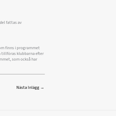
el fattas av
som finns i programmet
a tillföras klubbarna efter
rammet, som också har
Nästa Inlägg
→