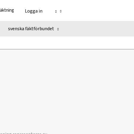
fäktning
Logga in
svenska fäktförbundet