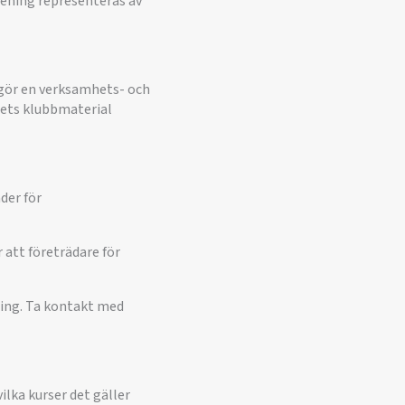
örening representeras av
 gör en verksamhets- och
dets klubbmaterial
der för
r att företrädare för
ening. Ta kontakt med
ilka kurser det gäller