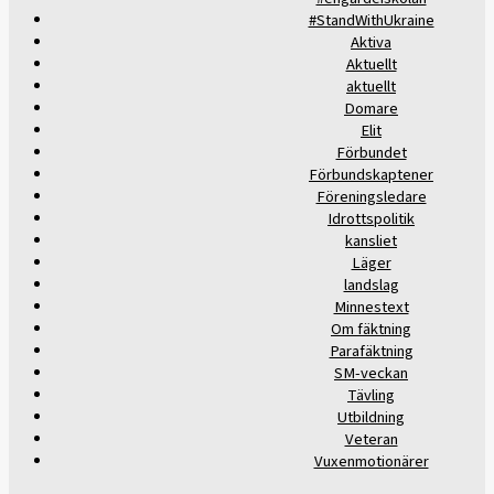
#StandWithUkraine
Aktiva
Aktuellt
aktuellt
Domare
Elit
Förbundet
Förbundskaptener
Föreningsledare
Idrottspolitik
kansliet
Läger
landslag
Minnestext
Om fäktning
Parafäktning
SM-veckan
Tävling
Utbildning
Veteran
Vuxenmotionärer