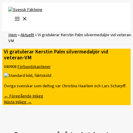
Hoppa
till
innehåll
Hem
»
Aktuellt
»
Vi gratulerar Kerstin Palm silvermedaljör vid veteran-
VM
Vi gratulerar Kerstin Palm silvermedaljör vid
veteran-VM
040908
Förbundskaptener
Övriga svenskar som deltog var Christina Haarlem och Lars Scharpff.
←
Föregående Inlägg
Nästa Inlägg
→