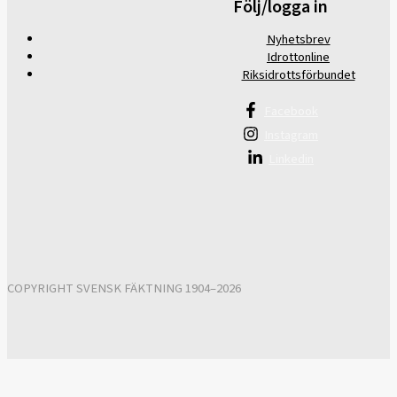
Följ/logga in
Nyhetsbrev
Idrottonline
Riksidrottsförbundet
Facebook
Instagram
Linkedin
COPYRIGHT SVENSK FÄKTNING 1904–2026