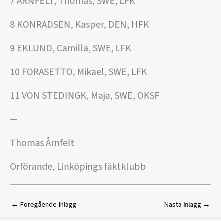
7 ÅRNFELT, Thomas, SWE, LFK
8 KONRADSEN, Kasper, DEN, HFK
9 EKLUND, Camilla, SWE, LFK
10 FORASETTO, Mikael, SWE, LFK
11 VON STEDINGK, Maja, SWE, ÖKSF
—
Thomas Årnfelt
Orförande, Linköpings fäktklubb
←
Föregående Inlägg
Nästa Inlägg
→