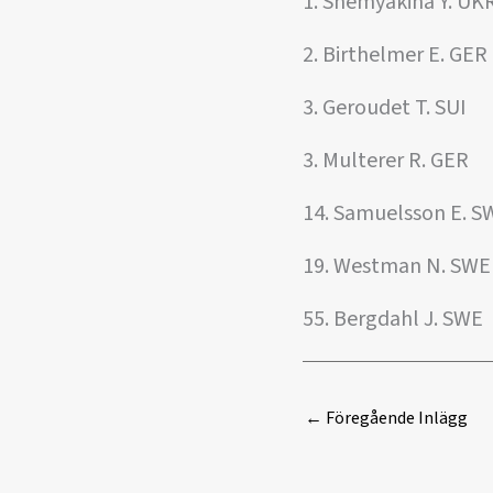
1. Shemyakina Y. UK
2. Birthelmer E. GER
3. Geroudet T. SUI
3. Multerer R. GER
14. Samuelsson E. S
19. Westman N. SWE
55. Bergdahl J. SWE
←
Föregående Inlägg