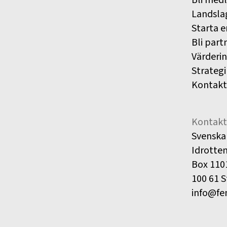
Bli med
Landsla
Starta e
Bli part
Värderi
Strategi
Kontakt
Kontakt
Svenska
Idrotte
Box 110
100 61 
info@fe