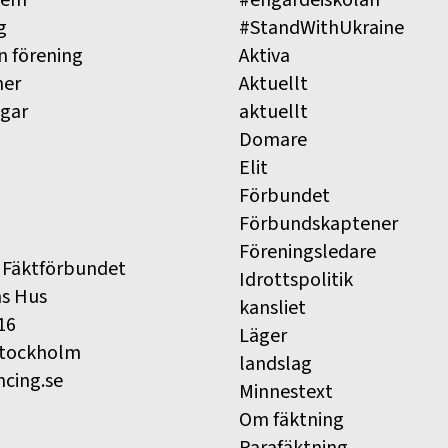
lem
#engardeiskolan
g
#StandWithUkraine
n förening
Aktiva
ner
Aktuellt
ngar
aktuellt
Domare
Elit
Förbundet
Förbundskaptener
Föreningsledare
 Fäktförbundet
Idrottspolitik
ns Hus
kansliet
16
Läger
Stockholm
landslag
ncing.se
Minnestext
Om fäktning