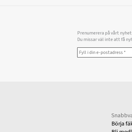
Prenumerera på vårt nyhet
Du missar väl inte att få n
Snabbva
Börja fä