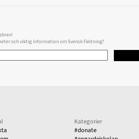
sbrev!
yheter och viktig information om Svensk Fäktning?
l
Kategorier
kta
#donate