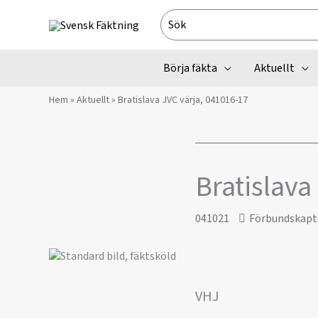
Hoppa
Search
till
for:
innehåll
Börja fäkta
Aktuellt
Hem
»
Aktuellt
»
Bratislava JVC värja, 041016-17
Bratislava
041021
Förbundskapt
VHJ