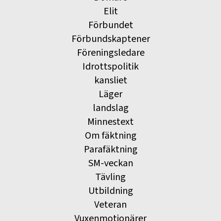
Elit
Förbundet
Förbundskaptener
Föreningsledare
Idrottspolitik
kansliet
Läger
landslag
Minnestext
Om fäktning
Parafäktning
SM-veckan
Tävling
Utbildning
Veteran
Vuxenmotionärer