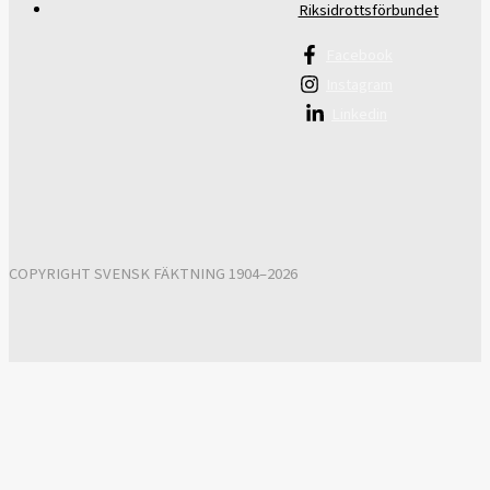
Riksidrottsförbundet
Facebook
Instagram
Linkedin
COPYRIGHT SVENSK FÄKTNING 1904–2026