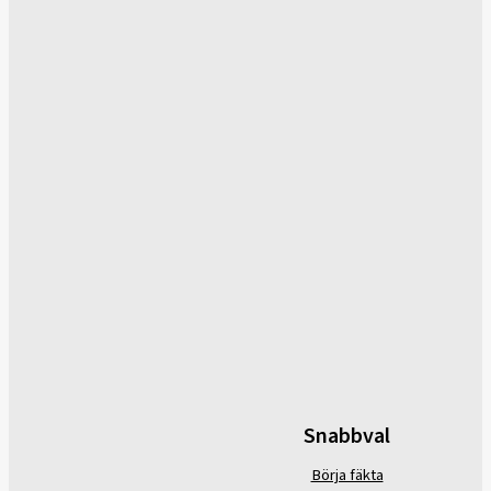
Snabbval
Börja fäkta