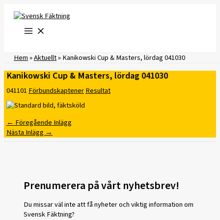
Hoppa
till
innehåll
Hem
»
Aktuellt
»
Kanikowski Cup & Masters, lördag 041030
Kanikowski Cup & Masters, lördag 041030
041101
Förbundskaptener
Resultat
←
Föregående Inlägg
Nästa Inlägg
→
Prenumerera på vårt nyhetsbrev!
Du missar väl inte att få nyheter och viktig information om
Svensk Fäktning?