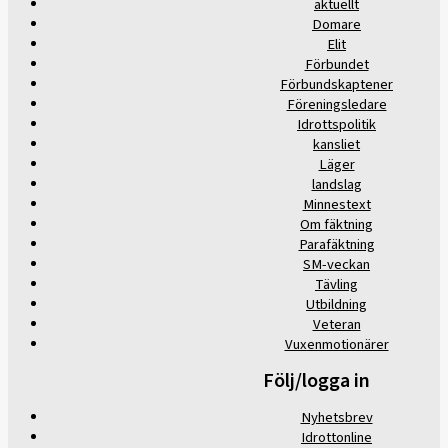
aktuellt
Domare
Elit
Förbundet
Förbundskaptener
Föreningsledare
Idrottspolitik
kansliet
Läger
landslag
Minnestext
Om fäktning
Parafäktning
SM-veckan
Tävling
Utbildning
Veteran
Vuxenmotionärer
Följ/logga in
Nyhetsbrev
Idrottonline