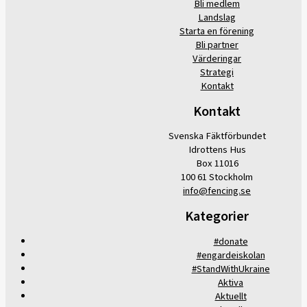
Bli medlem
Landslag
Starta en förening
Bli partner
Värderingar
Strategi
Kontakt
Kontakt
Svenska Fäktförbundet
Idrottens Hus
Box 11016
100 61 Stockholm
info@fencing.se
Kategorier
#donate
#engardeiskolan
#StandWithUkraine
Aktiva
Aktuellt